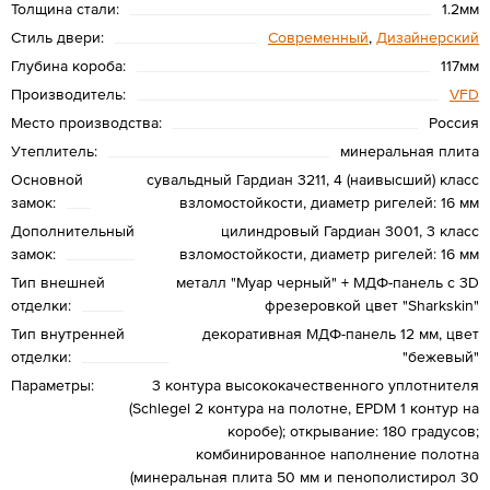
Толщина стали:
1.2мм
Стиль двери:
Современный
,
Дизайнерский
Глубина короба:
117мм
Производитель:
VFD
Место производства:
Россия
Утеплитель:
минеральная плита
Основной
сувальдный Гардиан 3211, 4 (наивысший) класс
замок:
взломостойкости, диаметр ригелей: 16 мм
Дополнительный
цилиндровый Гардиан 3001, 3 класс
замок:
взломостойкости, диаметр ригелей: 16 мм
Тип внешней
металл "Муар черный" + МДФ-панель с 3D
отделки:
фрезеровкой цвет "Sharkskin"
Тип внутренней
декоративная МДФ-панель 12 мм, цвет
отделки:
"бежевый"
Параметры:
3 контура высококачественного уплотнителя
(Schlegel 2 контура на полотне, EPDM 1 контур на
коробе); открывание: 180 градусов;
комбинированное наполнение полотна
(минеральная плита 50 мм и пенополистирол 30