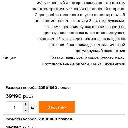
мм); усиленный лонжерон замка во всю высоту
полотна; профиль усиления на петлевой стороне;
2 доп. ребра жесткости внутри полотна; петли 3
шт.; противосъемные штыри 3 шт. с заглушками-
чашками; дверная ручка; ночная задвижка;
цилиндровая вставка ключ-шток-вертушок;
панорамный глазок; декоративная накладка со
шторкой; броненакладка; металлический
регулируемый эксцентрик
Опции:
Глазок, Задвижка, 2 замка, Уплотнитель,
Противосъемные ригели, Ручка, Эксцентрик
Размеры короба:
2050*860 левая
39'190 р.
/шт
+
В корзину
шт
-
Размеры короба:
2050*860 правая
39'190 р.
/шт