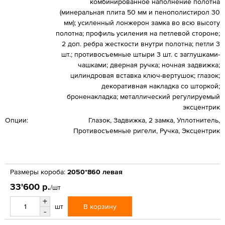
комбинированное наполнение полотна
(минеральная плита 50 мм и пенополистирол 30
мм); усиленный лонжерон замка во всю высоту
полотна; профиль усиления на петлевой стороне;
2 доп. ребра жесткости внутри полотна; петли 3
шт.; противосъемные штыри 3 шт. с заглушками-
чашками; дверная ручка; ночная задвижка;
цилиндровая вставка ключ-вертушок; глазок;
декоративная накладка со шторкой;
броненакладка; металлический регулируемый
эксцентрик
Опции:
Глазок, Задвижка, 2 замка, Уплотнитель,
Противосъемные ригели, Ручка, Эксцентрик
Размеры короба:
2050*860 левая
33'600 р.
/шт
+
В корзину
шт
-