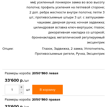
мм); усиленный лонжерон замка во всю высоту
полотна; профиль усиления на петлевой стороне;
2 доп. ребра жесткости внутри полотна; петли 3
шт.; противосъемные штыри 3 шт. с заглушками-
чашками; дверная ручка; ночная задвижка;
цилиндровая вставка ключ-вертушок; глазок;
декоративная накладка со шторкой;
броненакладка; металлический регулируемый
эксцентрик
Опции:
Глазок, Задвижка, 2 замка, Уплотнитель,
Противосъемные ригели, Ручка, Эксцентрик
Размеры короба:
2050*860 левая
33'600 р.
/шт
+
В корзину
шт
-
Размеры короба:
2050*860 правая
33'600 р.
/шт