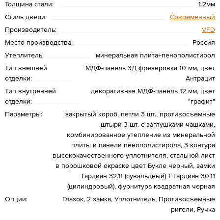
Толщина стали:
1.2мм
Стиль двери:
Современный
Производитель:
VFD
Место производства:
Россия
Утеплитель:
минеральная плита+пенополистирол
Тип внешней
МДФ-панель 3Д фрезеровка 10 мм, цвет
отделки:
Антрацит
Тип внутренней
декоративная МДФ-панель 12 мм, цвет
отделки:
"графит"
Параметры:
закрытый короб, петли 3 шт., противосъемные
штыри 3 шт. с заглушками-чашками,
комбинированное утепление из минеральной
плиты и панели пенополистирола, 3 контура
высококачественного уплотнителя, стальной лист
в порошковой окраске цвет Букле черный, замки
Гардиан 32.11 (сувальдный) + Гардиан 30.11
(цилиндровый), фурнитура квадратная черная
Опции:
Глазок, 2 замка, Уплотнитель, Противосъемные
ригели, Ручка