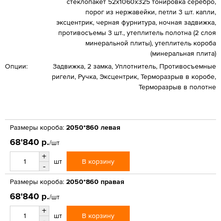
стеклопакет 52х1060х325 тонировка серебро,
порог из нержавейки, петли 3 шт. капли,
эксцентрик, черная фурнитура, ночная задвижка,
противосъемы 3 шт., утеплитель полотна (2 слоя
минеральной плиты), утеплитель короба
(минеральная плита)
Опции:
Задвижка, 2 замка, Уплотнитель, Противосъемные
ригели, Ручка, Эксцентрик, Терморазрыв в коробе,
Терморазрыв в полотне
Размеры короба:
2050*860 левая
68'840 р.
/шт
+
В корзину
шт
-
Размеры короба:
2050*860 правая
68'840 р.
/шт
+
В корзину
шт
-