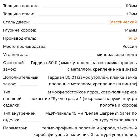
Толщина полотна:
110мм
Толщина стали:
1.2мм
Стиль двери:
Классический
Глубина короба:
148мм
Производитель:
VFD
Место производства:
Россия
Утеплитель:
минеральная плита
Основной
Гардиан 30.11 (замок утоплен, планка замка вровень
замок:
с металлом, крепление на винтах)
Дополнительный
Гардиан 30.01 (замок утоплен, планка замка
замок:
вровень с металлом, крепление на винтах)
Тип
атмосферостойкое порошково-полимерное
внешней
покрытие "Букле графит" (покраска снаружи, внутри
отделки:
полотна и короба)
Тип внутренней
МДФ-панель 16 мм "Белая шагрень", багет по
отделки:
контуру стеклопакета
Параметры:
термо-профиль в полотне и коробе, закрытый
короб, фигурный наличник, 3 контура уплотнения,