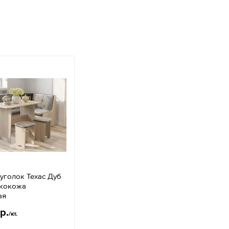
уголок Техас Дуб
кокожа
ая
р.
/кт.