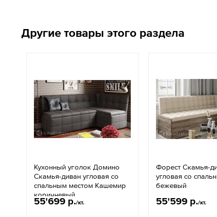
Другие товары этого раздела
Кухонный уголок Домино
Форест Скамья-д
Скамья-диван угловая со
угловая со спаль
спальным местом Кашемир
бежевый
коричневый
55'699 р.
55'599 р.
/кт.
/кт.