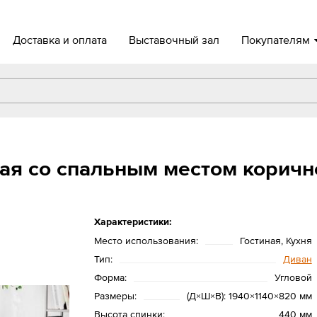
Доставка и оплата
Выставочный зал
Покупателям
вая со спальным местом корич
Характеристики:
Место использования:
Гостиная, Кухня
Тип:
Диван
Форма:
Угловой
Размеры:
(Д×Ш×В): 1940×1140×820 мм
Высота спинки:
440 мм