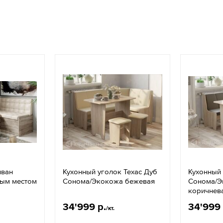
иван
Кухонный уголок Техас Дуб
Кухонный 
ным местом
Сонома/Экокожа бежевая
Сонома/Э
коричнев
34'999 р.
34'999 
/кт.