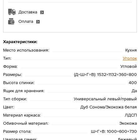
Доставка
Оплата
Характеристики:
Место использования:
Кухня
Тип:
Уголок
Форма:
Угловой
Размеры:
(Д×Ш×Г×В): 1532×1132×360×800
Высота спинки:
400
Ящик для хранения:
Да
Тип сборки:
Универсальный левый/правый
Цвет:
Дуб Сонома/Экокожа белая
Материал каркаса:
ЛДСП
Обивочный материал:
Экокожа
Размер стола:
Ш×Г×В: 1000×600×730
Цветовая гамма:
Бежевый