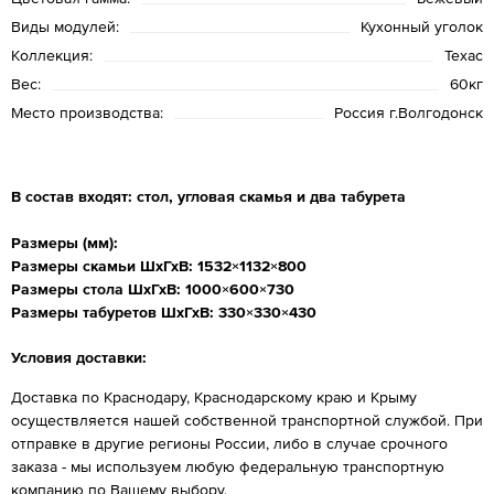
Виды модулей:
Кухонный уголок
Коллекция:
Техас
Вес:
60кг
Место производства:
Россия г.Волгодонск
В состав входят: стол, угловая скамья и два табурета
Размеры (мм):
Размеры скамьи ШхГхВ:
1532
×
1132
×800
Размеры стола ШхГхВ:
1000
×600×730
Размеры табуретов ШхГхВ: 330×330×430
Условия доставки:
Доставка по Краснодару, Краснодарскому краю и Крыму
осуществляется нашей собственной транспортной службой. При
отправке в другие регионы России, либо в случае срочного
заказа - мы используем любую федеральную транспортную
компанию по Вашему выбору.