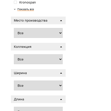
Kronospan
Wood Style
Royce
AGT
Classen
Timber
Показать все
Место производства
Коллекция
Ширина
Длина