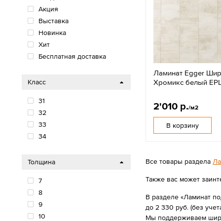
Акция
Выставка
Новинка
Хит
Бесплатная доставка
Ламинат Egger Шир
Хромикс белый EP
Класс
31
2'010 р.
/м2
32
33
В корзину
34
Все товары раздела
Ла
Толщина
Также вас может заинт
7
8
В разделе «Ламинат по
9
до 2 330 руб. (без учет
10
Мы поддерживаем широк