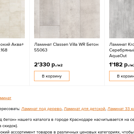
окий Аква+
Ламинат Classen Villa WR Бетон
Ламинат Kr
L168
55063
Серебряный
AquaOut
2'330 р.
1'182 р.
/м2
/м
В корзину
В корзи
минат
ересовать:
Ламинат под дерево
,
Ламинат для детской
,
Ламинат 33 к
д бетон» нашего каталога в городе Краснодаре насчитывается на се
а скидок).
ий ассортимент товаров в различных ценовых категориях, чтобы в