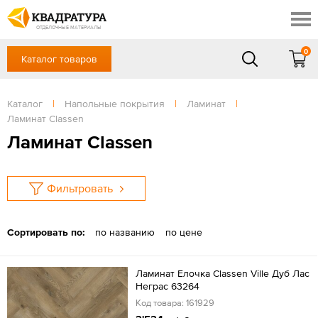
Краснодар
Профи
Контакты
ОТДЕЛОЧНЫЕ МАТЕРИАЛЫ
Доставка и оплата
0
Каталог товаров
+7 (861) 217-94-70
Выставочный зал
Акции
в будние дни — с 9.00 до 19.00,
Сб, Вс — выходной
Каталог
|
Напольные покрытия
|
Ламинат
|
Готовые решения
Ламинат Classen
ЗАКАЗАТЬ ЗВОНОК
Отзывы
Ламинат Classen
Вход
/
Регистрация
Фильтровать
Сортировать по:
по названию
по цене
Ламинат Елочка Classen Ville Дуб Лас
Неграс 63264
Код товара: 161929