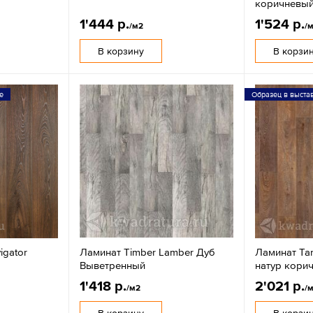
коричневы
1'444 р.
1'524 р.
/м2
/
В корзину
В корзи
е
Образец в выста
igator
Ламинат Timber Lamber Дуб
Ламинат Tar
Выветренный
натур кори
1'418 р.
2'021 р.
/м2
/
В корзину
В корзи