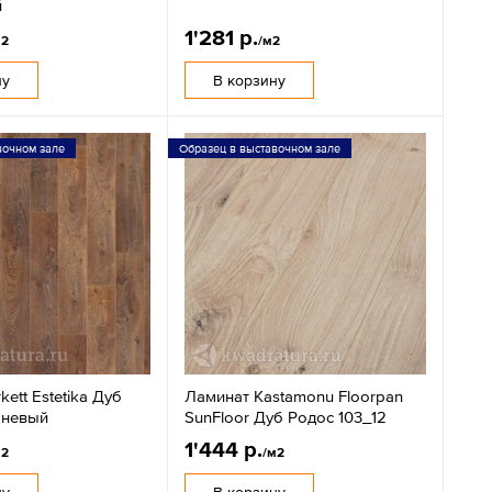
й
1'281 р.
м2
/м2
ну
В корзину
вочном зале
Образец в выставочном зале
kett Estetika Дуб
Ламинат Kastamonu Floorpan
чневый
SunFloor Дуб Родос 103_12
1'444 р.
м2
/м2
ну
В корзину