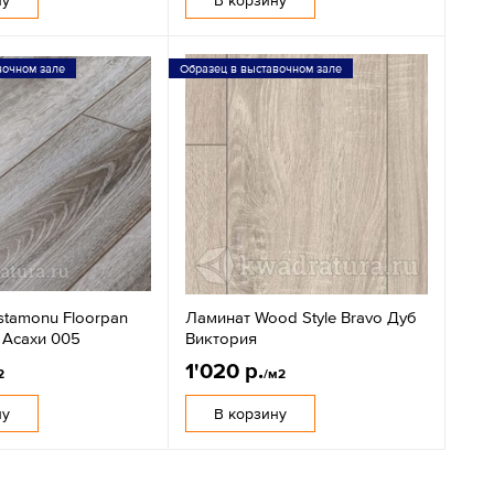
вочном зале
Образец в выставочном зале
stamonu Floorpan
Ламинат Wood Style Bravo Дуб
 Асахи 005
Виктория
1'020 р.
2
/м2
ну
В корзину