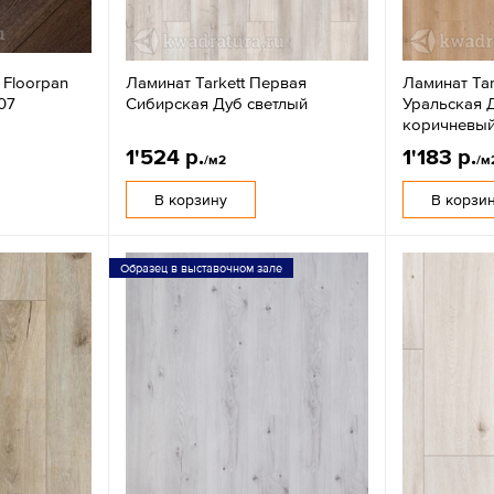
 Floorpan
Ламинат Tarkett Первая
Ламинат Tar
07
Сибирская Дуб светлый
Уральская Д
коричневы
1'524 р.
1'183 р.
/м2
/м
В корзину
В корзи
Образец в выставочном зале