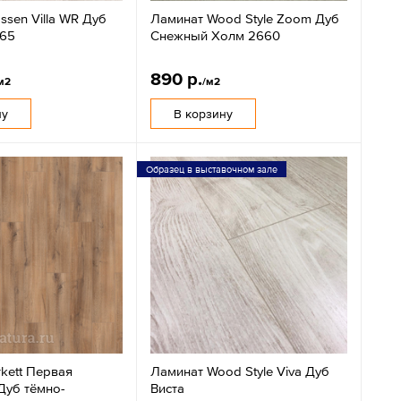
ssen Villa WR Дуб
Ламинат Wood Style Zoom Дуб
065
Снежный Холм 2660
890 р.
м2
/м2
ну
В корзину
Образец в выставочном зале
kett Первая
Ламинат Wood Style Viva Дуб
Дуб тёмно-
Виста