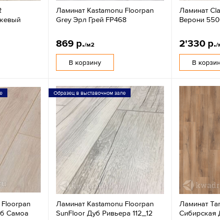
R
Ламинат Kastamonu Floorpan
Ламинат Cla
ежевый
Grey Эрл Грей FP468
Верони 55
869 р.
2'330 р.
/м2
/
В корзину
В корзи
е
Образец в выставочном зале
 Floorpan
Ламинат Kastamonu Floorpan
Ламинат Tar
уб Самоа
SunFloor Дуб Ривьера 112_12
Сибирская 