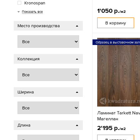
Kronospan
1'050 р.
Wood Style
Royce
AGT
Classen
Timber
/м2
Показать все
В корзину
Место производства
Образец в выставочном зал
Коллекция
Ширина
Ламинат Tarkett Nav
Mагеллан
Длина
2'195 р.
/м2
В корзину