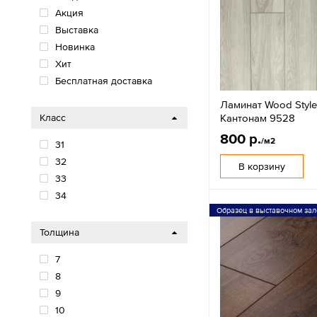
Акция
Выставка
Новинка
Хит
Бесплатная доставка
Ламинат Wood Styl
Кантонам 9528
Класс
800 р.
/м2
31
32
В корзину
33
34
Образец в выставочном зал
Толщина
7
8
9
10