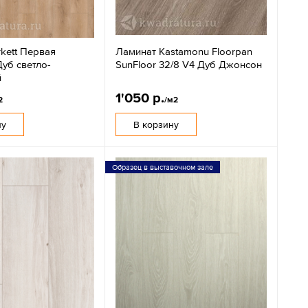
kett Первая
Ламинат Kastamonu Floorpan
уб светло-
SunFloor 32/8 V4 Дуб Джонсон
й
1'050 р.
2
/м2
ну
В корзину
Образец в выставочном зале