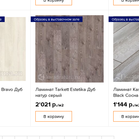
е
Образец в выставочном зале
Образец в выста
 Bravo Дуб
Ламинат Tarkett Estetika Дуб
Ламинат Ka
натур серый
Black Сосна
2'021 р.
1'144 р.
/м2
/м
В корзину
В корзи