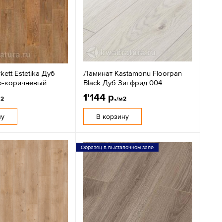
kett Estetika Дуб
Ламинат Kastamonu Floorpan
ло-коричневый
Black Дуб Зигфрид 004
1'144 р.
м2
/м2
ну
В корзину
Образец в выставочном зале