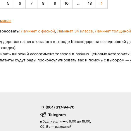
5
6
7
8
9
10
...
18
минат
ересовать:
Ламинат с фаской
,
Ламинат 34 класса
,
Ламинат толщиной
д дерево» нашего каталога в городе Краснодаре на сегодняшний де
 скидок).
вать широкий ассортимент товаров в разных ценовых категориях, 
льтанты будут рады проконсультировать вас и помочь с выбором —
+7 (861) 217-94-70
Telegram
в будние дни — с 9.00 до 19.00,
Сб, Вс — выходной