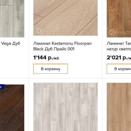
e Vega Дуб
Ламинат Kastamonu Floorpan
Ламинат Tar
Black Дуб Прайс 001
натур свет
1'144 р.
2'021 р.
/м2
/
В корзину
В корзи
е