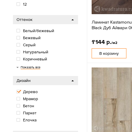
12
Оттенок
Ламинат Kastamonu
Black Дуб Айвари 0
Белый/бежевый
Бежевый
1'144 р.
/м2
Серый
Натуральный
В корзину
Коричневый
Черный
Показать все
Дизайн
Дерево
Мрамор
Бетон
Паркет
Елочка