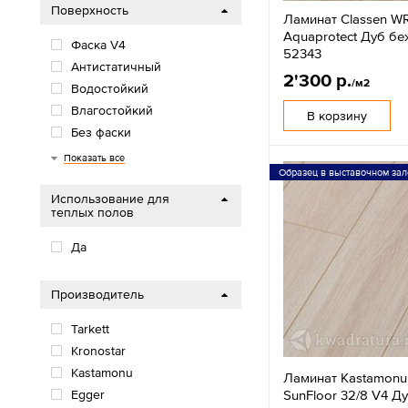
Поверхность
Ламинат Classen W
Aquaprotect Дуб б
Фаска V4
52343
Антистатичный
2'300 р.
/м2
Водостойкий
Влагостойкий
В корзину
Без фаски
Фаска U4
Показать все
Образец в выставочном зал
Использование для
теплых полов
Да
Производитель
Tarkett
Kronostar
Kastamonu
Ламинат Kastamonu
SunFloor 32/8 V4 Д
Egger