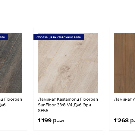
але
Образец в выставочном зале
u Floorpan
Ламинат Kastamonu Floorpan
Ламинат A
Дуб
SunFloor 33/8 V4 Дуб Эри
SF55
1'199 р.
1'268 р
/м2