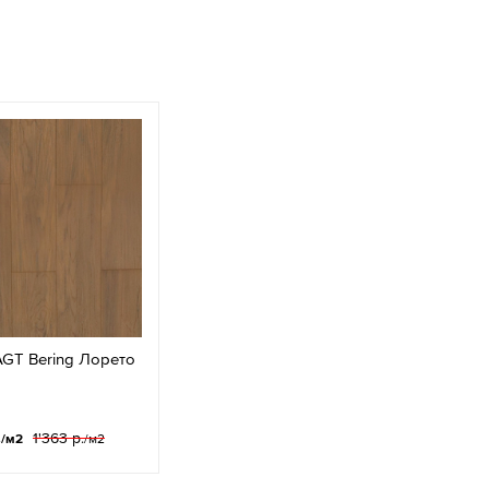
GT Bering Лорето
.
1'363 р.
/м2
/м2