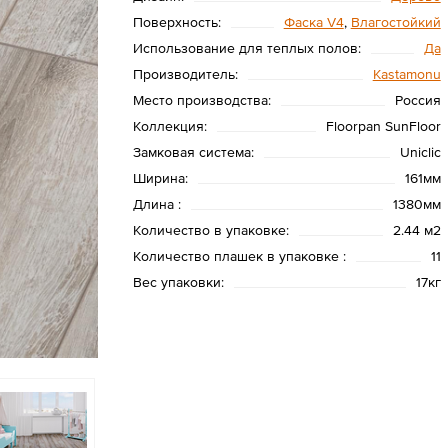
Поверхность:
Фаска V4
,
Влагостойкий
Использование для теплых полов:
Да
Производитель:
Kastamonu
Место производства:
Россия
Коллекция:
Floorpan SunFloor
Замковая система:
Uniclic
Ширина:
161мм
Длина :
1380мм
Количество в упаковке:
2.44 м2
Количество плашек в упаковке :
11
Вес упаковки:
17кг