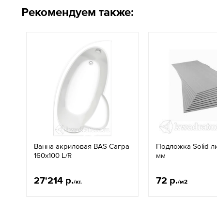
Рекомендуем также:
Ванна акриловая BAS Сагра
Подложка Solid л
160х100 L/R
мм
27'214 р.
72 р.
/кт.
/м2