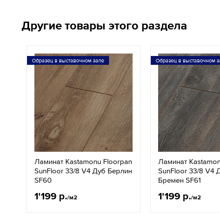
Другие товары этого раздела
Образец в выставочном зале
Образец в выставочном з
Ламинат Kastamonu Floorpan
Ламинат Kastamon
SunFloor 33/8 V4 Дуб Берлин
SunFloor 33/8 V4 
SF60
Бремен SF61
1'199 р.
1'199 р.
/м2
/м2