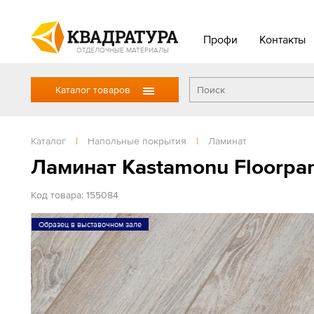
Профи
Контакты
ОТДЕЛОЧНЫЕ МАТЕРИАЛЫ
Каталог товаров
Каталог
|
Напольные покрытия
|
Ламинат
Ламинат Kastamonu Floorpan
Код товара: 155084
Образец в выставочном зале