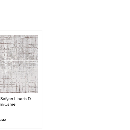
Safyan Liparis D
am/Camel
.
/м2