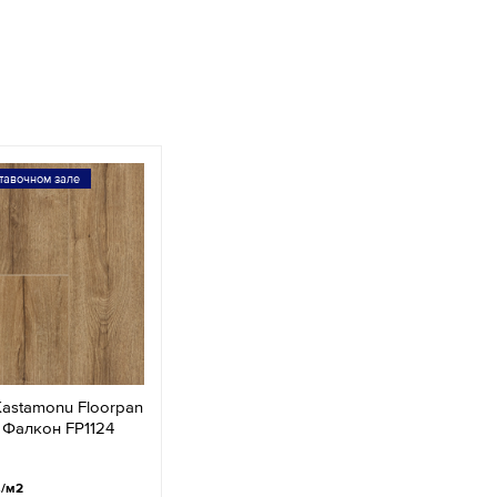
тавочном зале
astamonu Floorpan
б Фалкон FP1124
.
/м2