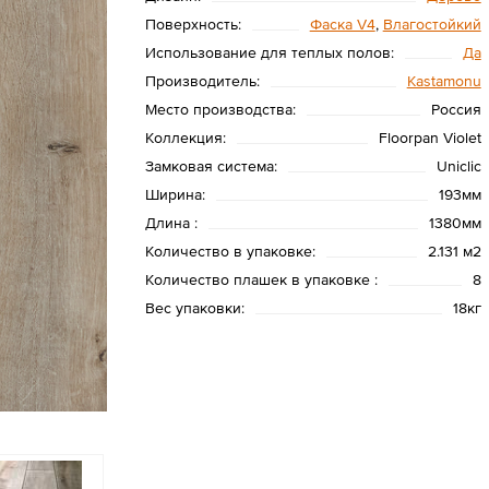
Поверхность:
Фаска V4
,
Влагостойкий
Использование для теплых полов:
Да
Производитель:
Kastamonu
Место производства:
Россия
Коллекция:
Floorpan Violet
Замковая система:
Uniclic
Ширина:
193мм
Длина :
1380мм
Количество в упаковке:
2.131 м2
Количество плашек в упаковке :
8
Вес упаковки:
18кг