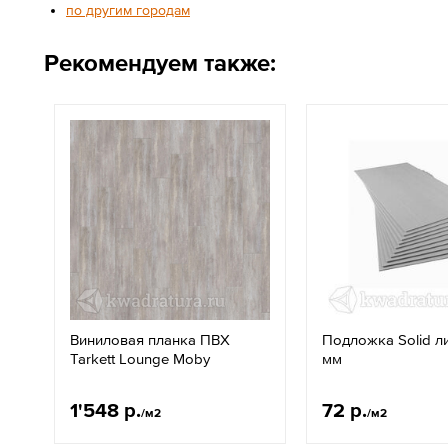
по другим городам
Рекомендуем также:
Виниловая планка ПВХ
Подложка Solid л
Tarkett Lounge Moby
мм
1'548 р.
72 р.
/м2
/м2