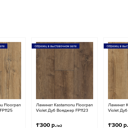
але
Образец в выставочном зале
Образец в выс
u Floorpan
Ламинат Kastamonu Floorpan
Ламинат K
 FP1125
Violet Дуб Вояджер FP1123
Violet Ду
1'300 р.
1'300 р
/м2