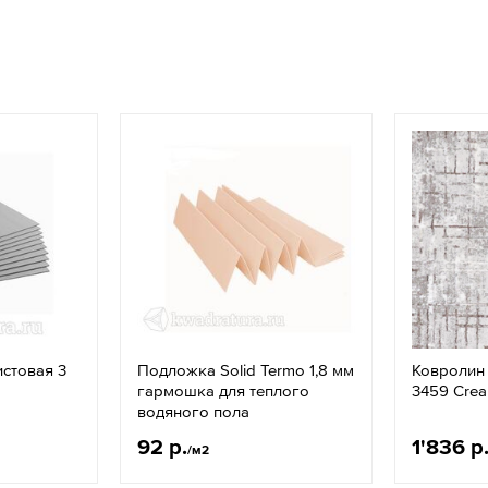
истовая 3
Подложка Solid Termo 1,8 мм
Ковролин 
гармошка для теплого
3459 Cre
водяного пола
92 р.
1'836 р
/м2