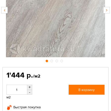
1'444 р.
/м2
+
В корзину
-
м2
Быстрая покупка