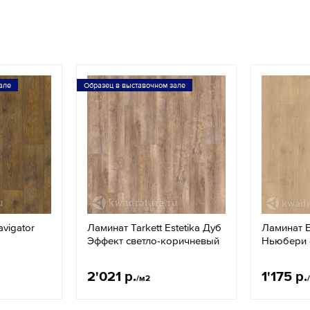
але
Образец в выставочном зале
avigator
Ламинат Tarkett Estetika Дуб
Ламинат E
Эффект светло-коричневый
Ньюбери 
2'021 р.
1'175 р.
/м2