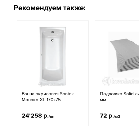
Рекомендуем также:
Ванна акриловая Santek
Подложка Solid л
Монако XL 170х75
мм
24'258 р.
72 р.
/шт
/м2