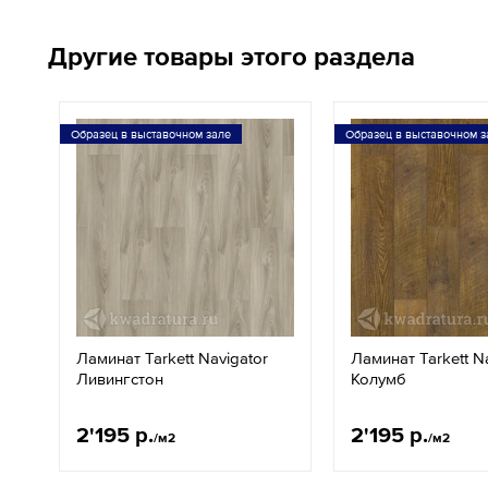
Другие товары этого раздела
Образец в выставочном зале
Образец в выставочном з
Ламинат Tarkett Navigator
Ламинат Tarkett N
Ливингстон
Колумб
2'195 р.
2'195 р.
/м2
/м2