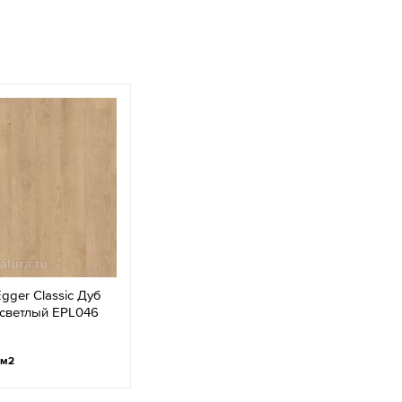
gger Classic Дуб
светлый EPL046
/м2