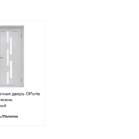
тная дверь OPorte
 ясень
тый
.
/Полотно