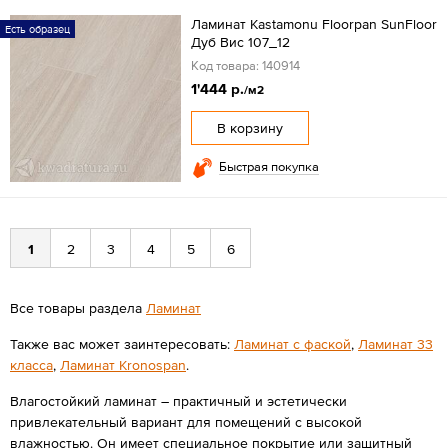
Ламинат Kastamonu Floorpan SunFloor
Есть образец
Дуб Вис 107_12
Код товара: 140914
1'444 р.
/м2
В корзину
Быстрая покупка
1
2
3
4
5
6
Все товары раздела
Ламинат
Также вас может заинтересовать:
Ламинат с фаской
,
Ламинат 33
класса
,
Ламинат Kronospan
.
Влагостойкий ламинат – практичный и эстетически
привлекательный вариант для помещений с высокой
влажностью. Он имеет специальное покрытие или защитный