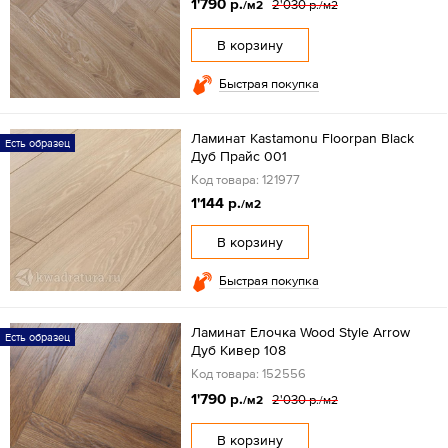
1'790 р.
2'030 р.
/м2
/м2
В корзину
Быстрая покупка
Ламинат Kastamonu Floorpan Black
Есть образец
Дуб Прайс 001
Код товара: 121977
1'144 р.
/м2
В корзину
Быстрая покупка
Ламинат Елочка Wood Style Arrow
Есть образец
Дуб Кивер 108
Код товара: 152556
1'790 р.
2'030 р.
/м2
/м2
В корзину