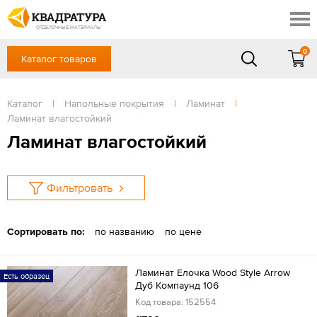
Краснодар
Профи
Контакты
ОТДЕЛОЧНЫЕ МАТЕРИАЛЫ
Доставка и оплата
0
Каталог товаров
+7 (861) 217-94-70
Выставочный зал
Акции
в будние дни — с 9.00 до 19.00,
Сб, Вс — выходной
Каталог
|
Напольные покрытия
|
Ламинат
|
Готовые решения
Ламинат влагостойкий
ЗАКАЗАТЬ ЗВОНОК
Отзывы
Ламинат влагостойкий
Вход
/
Регистрация
Фильтровать
Сортировать по:
по названию
по цене
Ламинат Елочка Wood Style Arrow
Есть образец
Дуб Компаунд 106
Код товара: 152554