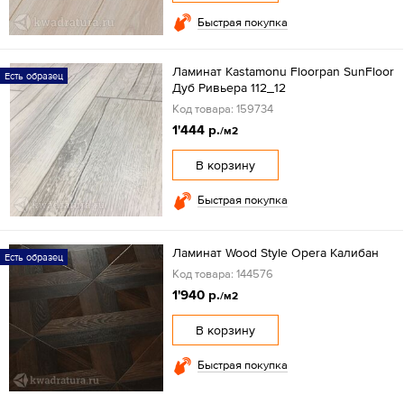
Быстрая покупка
Ламинат Kastamonu Floorpan SunFloor
Есть образец
Дуб Ривьера 112_12
Код товара: 159734
1'444 р.
/м2
В корзину
Быстрая покупка
Ламинат Wood Style Opera Калибан
Есть образец
Код товара: 144576
1'940 р.
/м2
В корзину
Быстрая покупка