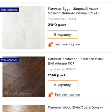
Ламинат Egger Широкий Аква+
Есть образец
Мрамор Леванто белый EPL245
Код товара: 157604
2'010 р.
/м2
В корзину
Быстрая покупка
Ламинат Kastamonu Floorpan Black
Есть образец
Дуб Айвари 007
Код товара: 142103
1'144 р.
/м2
В корзину
Быстрая покупка
Ламинат Wood Style Opera Эрнани