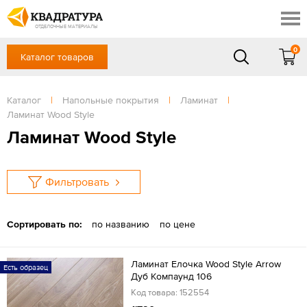
Краснодар
Профи
Контакты
ОТДЕЛОЧНЫЕ МАТЕРИАЛЫ
Доставка и оплата
0
Каталог товаров
+7 (861) 217-94-70
Выставочный зал
Акции
в будние дни — с 9.00 до 19.00,
Сб, Вс — выходной
Каталог
|
Напольные покрытия
|
Ламинат
|
Готовые решения
Ламинат Wood Style
ЗАКАЗАТЬ ЗВОНОК
Отзывы
Ламинат Wood Style
Вход
/
Регистрация
Фильтровать
Сортировать по:
по названию
по цене
Ламинат Елочка Wood Style Arrow
Есть образец
Дуб Компаунд 106
Код товара: 152554