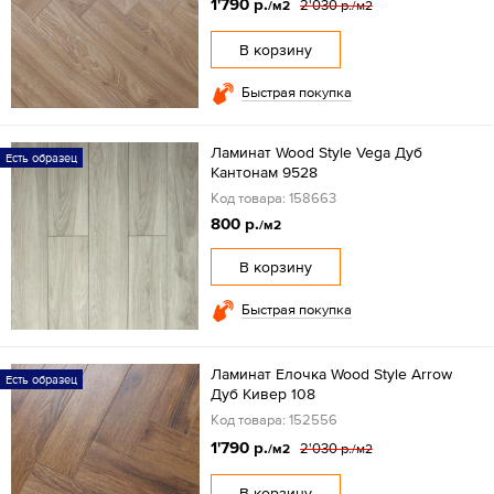
1'790 р.
2'030 р.
/м2
/м2
В корзину
Быстрая покупка
Ламинат Wood Style Vega Дуб
Есть образец
Кантонам 9528
Код товара: 158663
800 р.
/м2
В корзину
Быстрая покупка
Ламинат Елочка Wood Style Arrow
Есть образец
Дуб Кивер 108
Код товара: 152556
1'790 р.
2'030 р.
/м2
/м2
В корзину