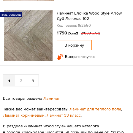
Ламинат Елочка Wood Style Arrow
Есть образец
Дуб Леголас 102
Код товара: 152550
1'790 р.
2'030 р.
/м2
/м2
В корзину
Быстрая покупка
1
2
3
Все товары раздела
Ламинат
Также вас может заинтересовать:
Ламинат для теплого пола
,
Ламинат коричневый
,
Ламинат 33 класс
.
В разделе «Ламинат Wood Style» нашего каталога
в городе Краснодаре числится 59 позиций по цене от 721 руб.