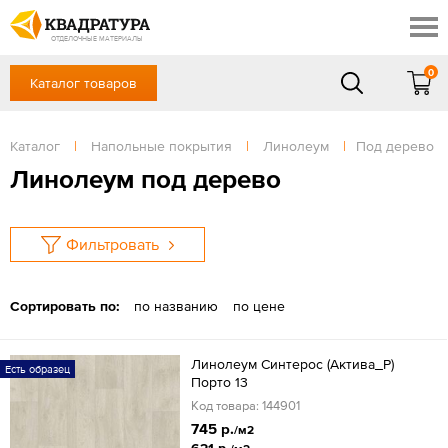
Краснодар
Профи
Контакты
ОТДЕЛОЧНЫЕ МАТЕРИАЛЫ
Доставка и оплата
0
Каталог товаров
+7 (861) 217-94-70
Выставочный зал
Акции
в будние дни — с 9.00 до 19.00,
Сб, Вс — выходной
Каталог
|
Напольные покрытия
|
Линолеум
|
Под дерево
Готовые решения
ЗАКАЗАТЬ ЗВОНОК
Линолеум под дерево
Отзывы
Вход
/
Регистрация
Фильтровать
Сортировать по:
по названию
по цене
Линолеум Синтерос (Актива_Р)
Есть образец
Порто 13
Код товара: 144901
745 р.
/м2