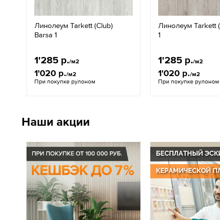
Линолеум Tarkett (Club)
Линолеум Tarkett 
Barsa 1
1
1'285 р.
1'285 р.
/м2
/м2
1'020 р.
1'020 р.
/м2
/м2
При покупке рулоном
При покупке рулоном
Наши акции