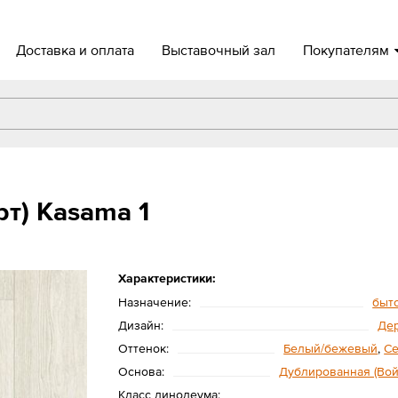
Доставка и оплата
Выставочный зал
Покупателям
т) Kasama 1
Характеристики:
Назначение:
быт
Дизайн:
Де
Оттенок:
Белый/бежевый
,
С
Основа:
Дублированная (Вой
Класс линолеума: