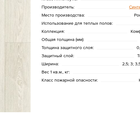
Производитель:
Cинт
Место производства:
Ро
Использование для теплых полов:
Коллекция:
Ком
Общая толщина (мм):
Толщина защитного слоя:
0
Защитный слой:
Т
Ширина:
2,5; 3; 3,
Вес 1 кв.м., кг:
Класс пожарной опасности: