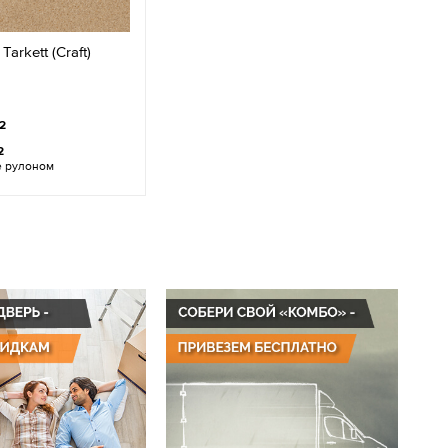
arkett (Craft)
2
2
е рулоном