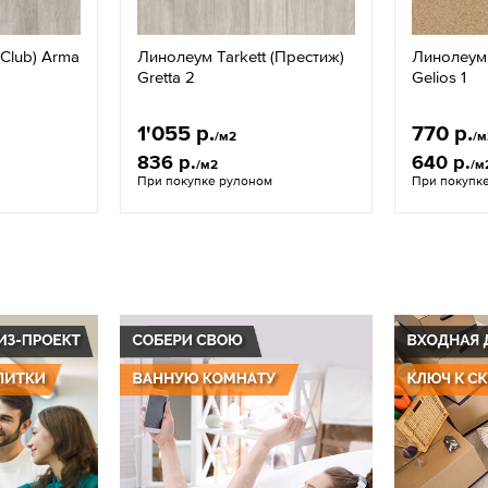
(Club) Arma
Линолеум Tarkett (Престиж)
Линолеум T
Gretta 2
Gelios 1
1'055 р.
770 р.
/м2
/м
836 р.
640 р.
/м2
/м
При покупке рулоном
При покупк