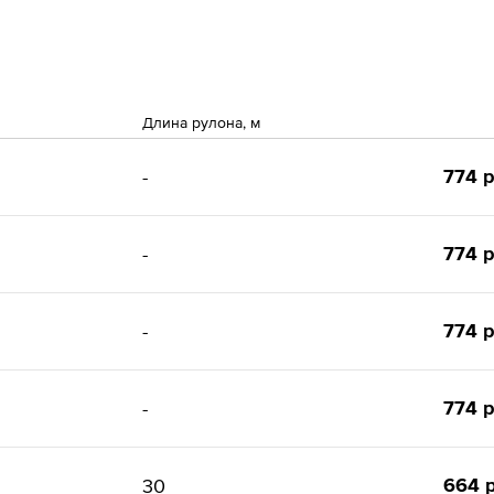
Длина рулона, м
774 р
-
774 р
-
774 р
-
774 р
-
664 р
30