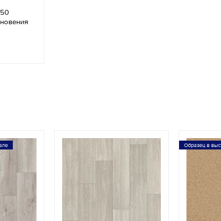
050
кновения
але
Образец в выс