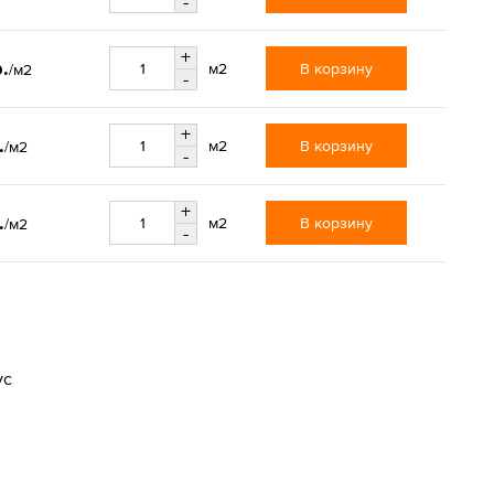
-
+
.
В корзину
м2
/м2
-
+
.
В корзину
м2
/м2
-
+
.
В корзину
м2
/м2
-
ус