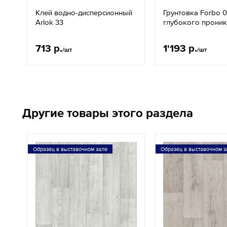
Клей водно-дисперсионный
Грунтовка Forbo 
Arlok 33
глубокого прони
713 р.
1'193 р.
/шт
/шт
Другие товары этого раздела
Образец в выставочном зале
Образец в выставочном з