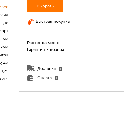
Выбрать
ерос
ссия
Быстрая покупка
Да
форт
3мм
Расчет на месте
,2мм
Гарантия и возврат
итан
5; 4м
Доставка
1,75
Оплата
КМ 5