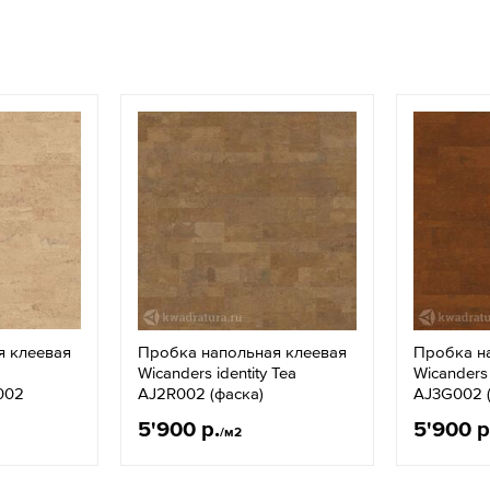
я клеевая
Пробка напольная клеевая
Пробка н
Wicanders identity Tea
Wicanders 
002
AJ2R002 (фаска)
AJ3G002 (
5'900 р.
5'900 р
/м2