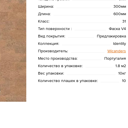
Ширина:
300мм
Длина:
600мм
Класс:
31
Тип поверхности :
Фаска V4
Вид покрытия:
Предлакировка
Коллекция:
Identity
Производитель:
Wicanders
Место производства:
Португалия
Количество в упаковке:
1.8 м2
Вес упаковки:
10кг
Количество плашек в упаковке:
10