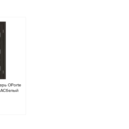
ерь OPorte
 LACбелый