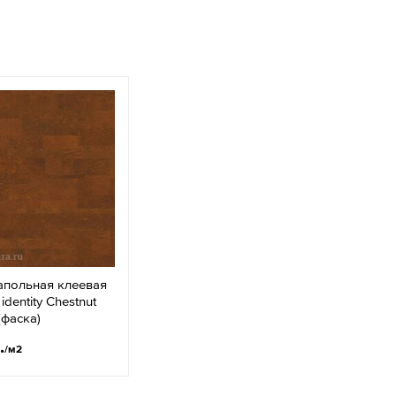
апольная клеевая
identity Chestnut
фаска)
.
/м2