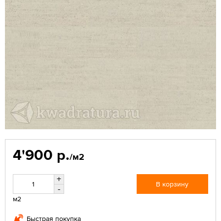
4'900 р.
/м2
+
В корзину
-
м2
Быстрая покупка