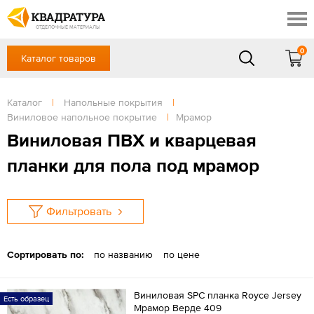
Краснодар
Профи
Контакты
ОТДЕЛОЧНЫЕ МАТЕРИАЛЫ
Доставка и оплата
0
Каталог товаров
+7 (861) 217-94-70
Выставочный зал
Акции
в будние дни — с 9.00 до 19.00,
Сб, Вс — выходной
Каталог
|
Напольные покрытия
|
Готовые решения
Виниловое напольное покрытие
|
Мрамор
ЗАКАЗАТЬ ЗВОНОК
Отзывы
Виниловая ПВХ и кварцевая
Вход
планки для пола под мрамор
/
Регистрация
Фильтровать
Сортировать по:
по названию
по цене
Виниловая SPC планка Royce Jersey
Есть образец
Мрамор Верде 409