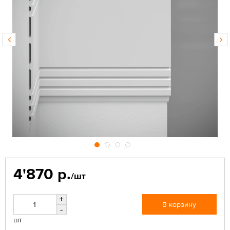
4'870 р.
/шт
+
В корзину
-
шт