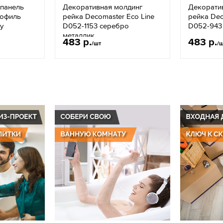
 панель
Декоративная молдинг
Декорати
рофиль
рейка Decomaster Eco Line
рейка Dec
у
D052-1153 серебро
D052-943
металлик
483 р.
483 р.
/шт
/