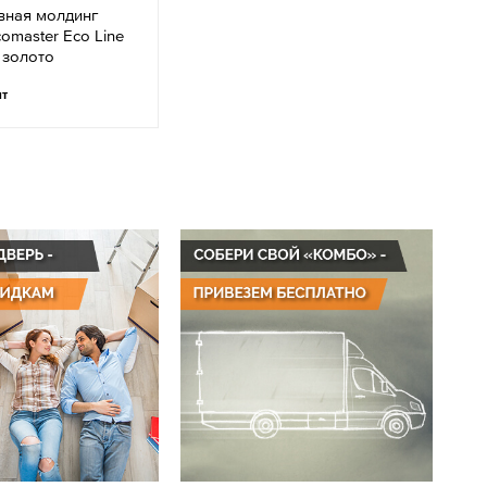
вная молдинг
omaster Eco Line
 золото
шт