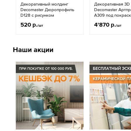
Декоративный молдинг
Декоративная 3D
Decomaster Дюропрофиль
Decomaster Артп
D128 c рисунком
A309 под покраск
520 р.
4'870 р.
/шт
/шт
Наши акции