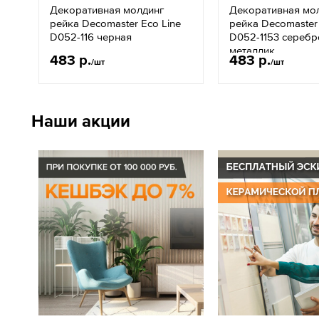
Декоративная молдинг
Декоративная мо
рейка Decomaster Eco Line
рейка Decomaster 
D052-116 черная
D052-1153 серебр
металлик
483 р.
483 р.
/шт
/шт
Наши акции