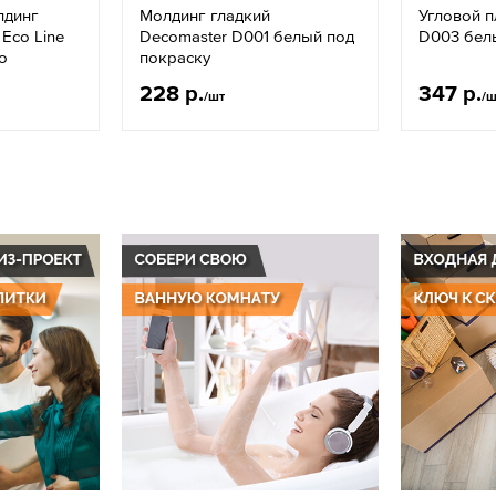
лдинг
Молдинг гладкий
Угловой п
Eco Line
Decomaster D001 белый под
D003 бел
о
покраску
228 р.
347 р.
/шт
/ш