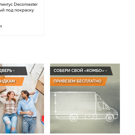
линтус Decomaster
ый под покраску
т