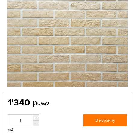
1'340 р.
/м2
+
В корзину
-
м2