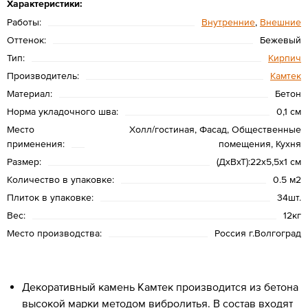
Характеристики:
Работы:
Внутренние
,
Внешние
Оттенок:
Бежевый
Тип:
Кирпич
Производитель:
Камтек
Материал:
Бетон
Норма укладочного шва:
0,1 см
Место
Холл/гостиная, Фасад, Общественные
применения:
помещения, Кухня
Размер:
(ДхВхТ):22х5,5х1 см
Количество в упаковке:
0.5 м2
Плиток в упаковке:
34шт.
Вес:
12кг
Место производства:
Россия г.Волгоград
Декоративный камень Камтек производится из бетона
высокой марки методом вибролитья. В состав входят