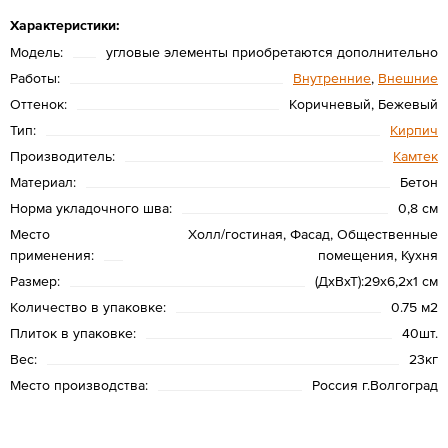
Характеристики:
Модель:
угловые элементы приобретаются дополнительно
Работы:
Внутренние
,
Внешние
Оттенок:
Коричневый, Бежевый
Тип:
Кирпич
Производитель:
Камтек
Материал:
Бетон
Норма укладочного шва:
0,8 см
Место
Холл/гостиная, Фасад, Общественные
применения:
помещения, Кухня
Размер:
(ДхВхТ):29х6,2х1 см
Количество в упаковке:
0.75 м2
Плиток в упаковке:
40шт.
Вес:
23кг
Место производства:
Россия г.Волгоград