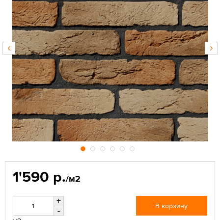
1'590 р.
/м2
+
В корзину
-