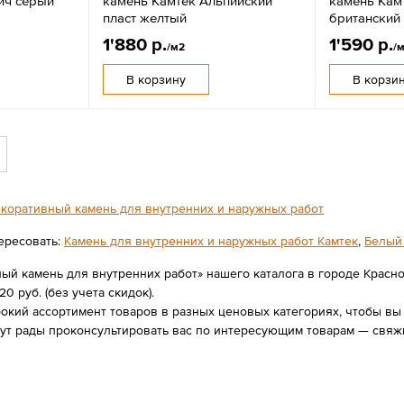
ич серый
камень Камтек Альпийский
камень Кам
пласт желтый
британский
1'880 р.
1'590 р.
/м2
/
В корзину
В корзи
коративный камень для внутренних и наружных работ
ересовать:
Камень для внутренних и наружных работ Камтек
,
Белый
ый камень для внутренних работ» нашего каталога в городе Красн
20 руб. (без учета скидок).
ий ассортимент товаров в разных ценовых категориях, чтобы вы в
дут рады проконсультировать вас по интересующим товарам — свяж