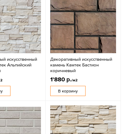
ый искусственный
Декоративный искусственный
тек Альпийский
камень Камтек Бастион
й
коричневый
1'880 р.
м2
/м2
ну
В корзину