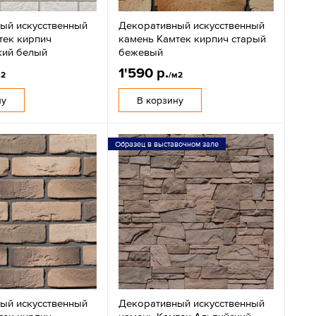
ый искусственный
Декоративный искусственный
тек кирпич
камень Камтек кирпич старый
кий белый
бежевый
1'590 р.
м2
/м2
ну
В корзину
Образец в выставочном зале
ый искусственный
Декоративный искусственный