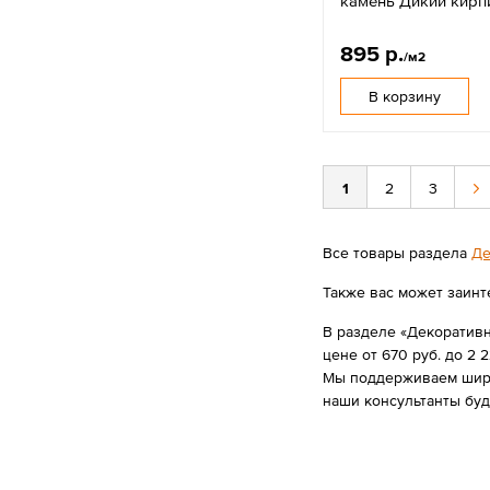
камень Дикий кирп
895 р.
/м2
В корзину
1
2
3
Все товары раздела
Де
Также вас может заинт
В разделе «Декоративн
цене от 670 руб. до 2 2
Мы поддерживаем широк
наши консультанты бу