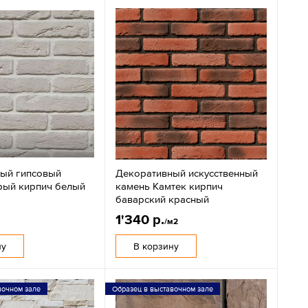
ый гипсовый
Декоративный искусственный
рый кирпич белый
камень Камтек кирпич
баварский красный
1'340 р.
/м2
ну
В корзину
вочном зале
Образец в выставочном зале