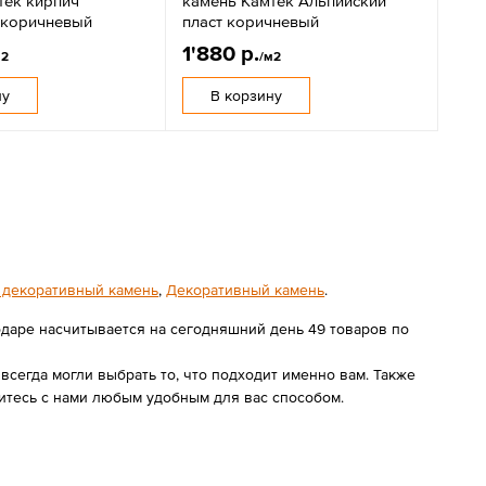
тек кирпич
камень Камтек Альпийский
 коричневый
пласт коричневый
1'880 р.
м2
/м2
ну
В корзину
 декоративный камень
,
Декоративный камень
.
одаре насчитывается на сегодняшний день 49 товаров по
сегда могли выбрать то, что подходит именно вам. Также
итесь с нами любым удобным для вас способом.