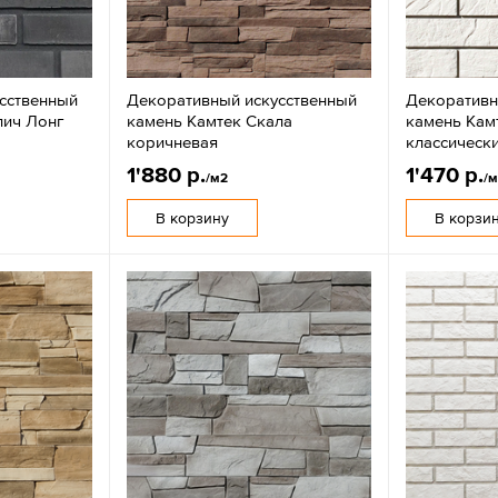
сственный
Декоративный искусственный
Декоративн
пич Лонг
камень Камтек Скала
камень Кам
коричневая
классическ
1'880 р.
1'470 р.
/м2
/
В корзину
В корзи