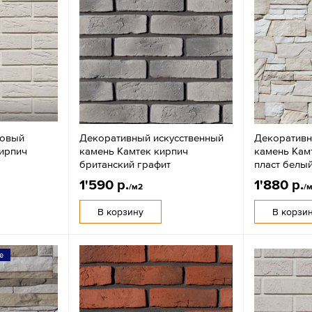
совый
Декоративный искусственный
Декоративн
ирпич
камень Камтек кирпич
камень Кам
британский графит
пласт белы
1'590 р.
1'880 р.
/м2
/
В корзину
В корзи
е