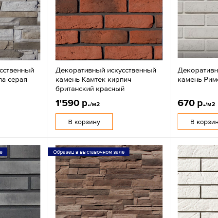
сственный
Декоративный искусственный
Декоративн
ла серая
камень Камтек кирпич
камень Рим
британский красный
1'590 р.
670 р.
/м2
/м2
В корзину
В корзи
е
Образец в выставочном зале