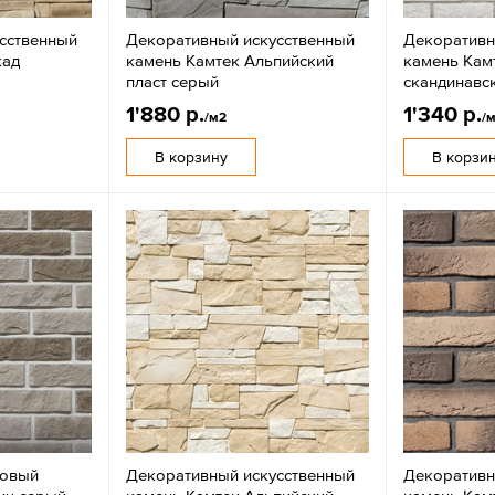
сственный
Декоративный искусственный
Декоративн
кад
камень Камтек Альпийский
камень Кам
пласт серый
скандинавс
1'880 р.
1'340 р.
/м2
/
В корзину
В корзи
совый
Декоративный искусственный
Декоративн