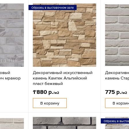
Образец в выставочном зале
совый
Декоративный искусственный
Декоративн
ич мрамор
камень Камтек Альпийский
камень Ста
пласт бежевый
1'880 р.
775 р.
/м2
/м2
В корзину
В корзи
Образец в выста