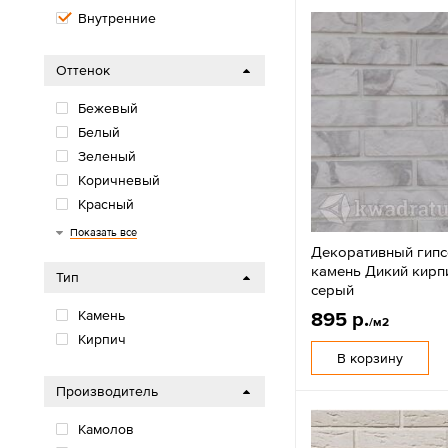
Внутренние
Оттенок
Бежевый
Белый
Зеленый
Коричневый
Красный
Многоцветный
Оранжевый/желтый
Розовый/фиолетовый
Серый
Синий/голубой
Черный
Показать все
Декоративный гип
камень Дикий кирп
Тип
серый
Камень
895 р.
/м2
Кирпич
В корзину
Производитель
Камолов