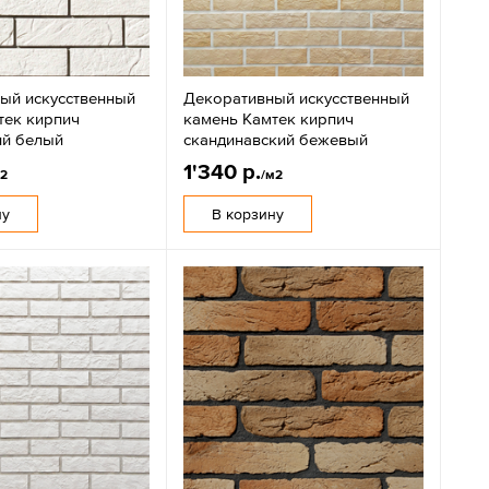
ый искусственный
Декоративный искусственный
тек кирпич
камень Камтек кирпич
ий белый
скандинавский бежевый
1'340 р.
м2
/м2
ну
В корзину