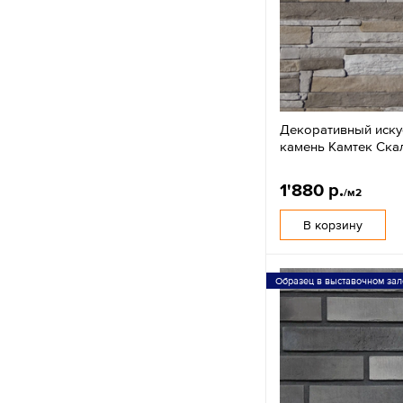
Декоративный иску
камень Камтек Ска
1'880 р.
/м2
В корзину
Образец в выставочном зал