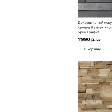
Декоративный иску
камень Камтек кир
Брик Графит
1'990 р.
/м2
В корзину