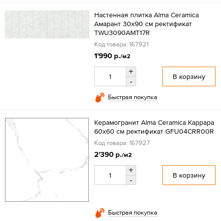
Настенная плитка Alma Ceramica
Амарант 30x90 см ректификат
TWU3090AMT17R
Код товара: 167921
1'990 р.
/м2
+
В корзину
-
Быстрая покупка
Керамогранит Alma Ceramica Каррара
60x60 см ректификат GFU04CRR00R
Код товара: 167927
2'390 р.
/м2
+
В корзину
-
Быстрая покупка