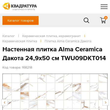
Краснодар
Профи
Контакты
ОТДЕЛОЧНЫЕ МАТЕРИАЛЫ
Доставка и оплата
0
Каталог товаров
+7 (861) 217-94-70
Выставочный зал
Акции
в будние дни — с 9.00 до 19.00,
Сб, Вс — выходной
Каталог
|
Керамическая плитка, керамогранит
|
Готовые решения
Керамическая плитка
|
Плитка Alma Ceramica Дакота
ЗАКАЗАТЬ ЗВОНОК
Отзывы
Настенная плитка Alma Ceramica
Вход
Дакота 24,9x50 см TWU09DKT014
/
Регистрация
Код товара: 168218