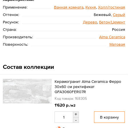
Применение:
Ванная комната
,
Кухня
,
Холл/гостиная
Оттенок:
Бежевый,
Серый
Рисунок:
Дерево
,
Бетон/Цемент
Страна:
Россия
Производитель:
Alma Ceramica
Поверхность:
Матовая
Состав коллекции
Керамогранит Alma Ceramica Ферро
30x60 см ректификат
GFA3060FER07R
Код товара: 168305
1'620 р.
/м2
+
В корзину
-