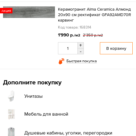
Керамогранит Alma Ceramica Алмонд
Акция
20x90 см ректификат GFA92AMD70R
карвинг
Код товара: 168314
1'990 р.
2'350 р.
/м2
/м2
+
В корзину
-
Быстрая покупка
Дополните покупку
Унитазы
Мебель для ванной
Душевые кабины, уголки, перегородки