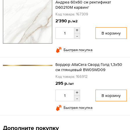
Андреа 60x60 см ректификат
D60210M карвинг
Код товара: 167309
2'390 р.
/м2
+
В корзину
-
Быстрая покупка
Бордюр AltaCera Сворд Голд 1,3x50
см глянцевый BW0SWD09
Код товара: 166912
295 р.
/шт
+
В корзину
-
Быстрая покупка
Дополните покупку