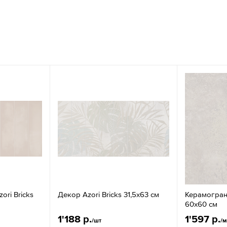
ori Bricks
Декор Azori Bricks 31,5x63 см
Керамограни
60x60 см
1'188 р.
1'597 р.
/шт
/