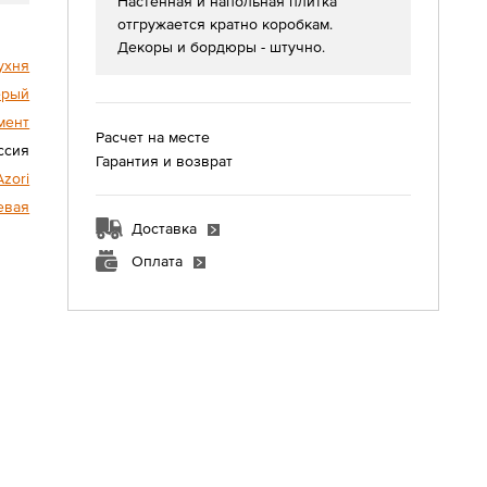
Настенная и напольная плитка
отгружается кратно коробкам.
Декоры и бордюры - штучно.
ухня
ерый
мент
Расчет на месте
ссия
Гарантия и возврат
Azori
евая
Доставка
Оплата