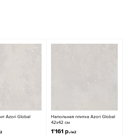
т Azori Global
Напольная плитка Azori Global
42x42 см
1'161 р.
м2
/м2