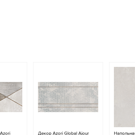
Azori
Декор Azori Global Ajour
Напольная