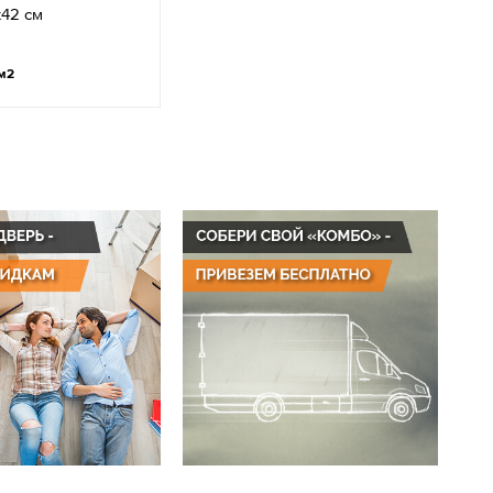
x42 см
м2