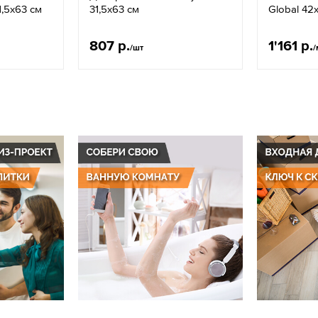
1,5x63 см
31,5x63 см
Global 42
807 р.
1'161 р.
/шт
/