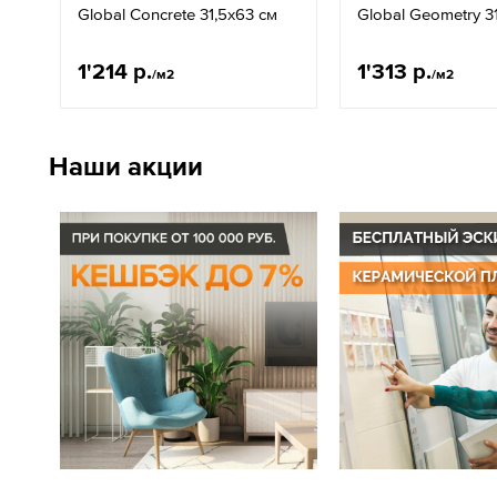
Global Concrete 31,5x63 см
Global Geometry 3
1'214 р.
1'313 р.
/м2
/м2
Наши акции