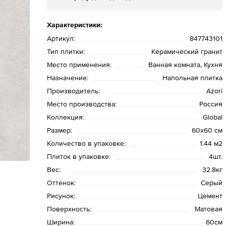
Характеристики:
Артикул:
847743101
Тип плитки:
Керамический гранит
Место применения:
Ванная комната, Кухня
Назначение:
Напольная плитка
Производитель:
Azori
Место производства:
Россия
Коллекция:
Global
Размер:
60х60 см
Количество в упаковке:
1.44 м2
Плиток в упаковке:
4шт.
Вес:
32.8кг
Оттенок:
Серый
Рисунок:
Цемент
Поверхность:
Матовая
Ширина:
60см