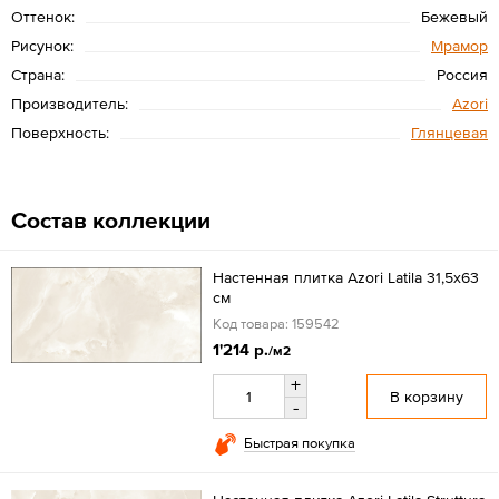
Оттенок:
Бежевый
Рисунок:
Мрамор
Страна:
Россия
Производитель:
Azori
Поверхность:
Глянцевая
Состав коллекции
Настенная плитка Azori Latila 31,5x63
см
Код товара: 159542
1'214 р.
/м2
+
В корзину
-
Быстрая покупка