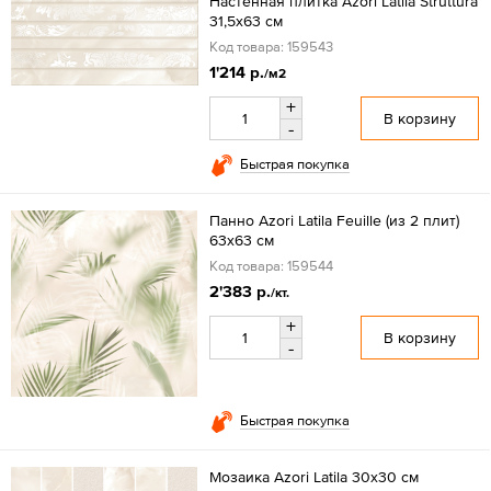
Настенная плитка Azori Latila Struttura
31,5x63 см
Код товара: 159543
1'214 р.
/м2
+
В корзину
-
Быстрая покупка
Панно Azori Latila Feuille (из 2 плит)
63x63 см
Код товара: 159544
2'383 р.
/кт.
+
В корзину
-
Быстрая покупка
Мозаика Azori Latila 30x30 см