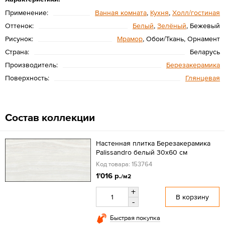
Применение:
Ванная комната
,
Кухня
,
Холл/гостиная
Оттенок:
Белый
,
Зелёный
, Бежевый
Рисунок:
Мрамор
, Обои/Ткань, Орнамент
Страна:
Беларусь
Производитель:
Березакерамика
Поверхность:
Глянцевая
Состав коллекции
Настенная плитка Березакерамика
Palissandro белый 30х60 см
Код товара: 153764
1'016 р.
/м2
+
В корзину
-
Быстрая покупка