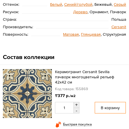
Оттенок:
Белый
,
Синий/голубой
, Бежевый,
Серый
Рисунок:
Дерево
, Орнамент, Пэчворк
Страна:
Польша
Производитель:
Cersanit
Поверхность:
Матовая
,
Глянцевая
, Структурная
Состав коллекции
Керамогранит Cersanit Sevilla
пэчворк многоцветный рельеф
42x42 см
Код товара: 155869
1'377 р.
/м2
+
В корзину
-
Быстрая покупка