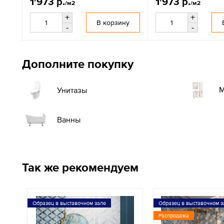
1'973 р.
1'973 р.
/м2
/м2
+
+
В корзину
-
-
Дополните покупку
М
Унитазы
Ванны
Так же рекомендуем
Образец в выставочном зале
Образец в выставочном з
Распродажа