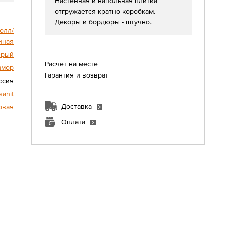
Настенная и напольная плитка
отгружается кратно коробкам.
Декоры и бордюры - штучно.
олл/
иная
ерый
Расчет на месте
амор
Гарантия и возврат
ссия
sanit
Доставка
овая
Оплата