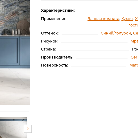
Характеристики:
Применение:
Ванная комната
,
Кухня
,
Х
гост
Оттенок:
Синий/голубой
,
С
Рисунок:
Мр
Страна:
Ро
Производитель:
Cer
Поверхность:
Мат