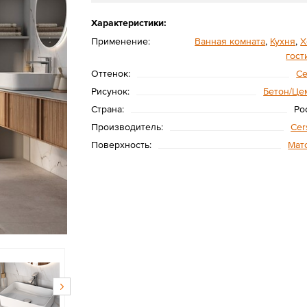
Характеристики:
Применение:
Ванная комната
,
Кухня
,
Х
гост
Оттенок:
С
Рисунок:
Бетон/Це
Страна:
Ро
Производитель:
Cer
Поверхность:
Мат