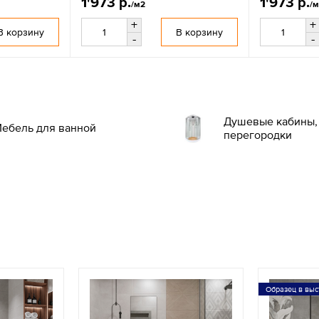
1'973 р.
1'973 р.
/м2
/
+
+
В корзину
В корзину
-
-
Душевые кабины, 
ебель для ванной
перегородки
Образец в выс