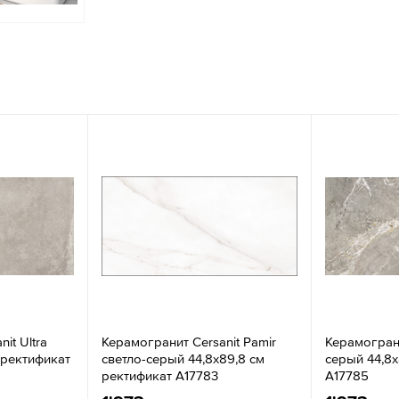
it Ultra
Керамогранит Cersanit Pamir
Керамограни
 ректификат
светло-серый 44,8x89,8 см
серый 44,8x
ректификат A17783
A17785