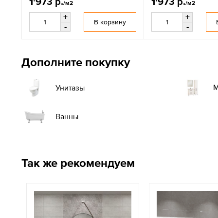
1'973 р.
1'973 р.
/м2
/м2
+
+
В корзину
-
-
Дополните покупку
М
Унитазы
Ванны
Так же рекомендуем