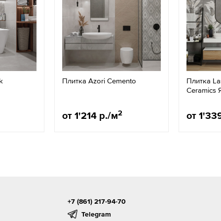
k
Плитка Azori Cemento
Плитка La
Ceramics 
2
от 1'214 р./м
от 1'33
+7 (861) 217-94-70
Telegram