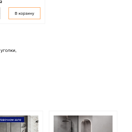
м2
В корзину
уголки,
тавочном зале