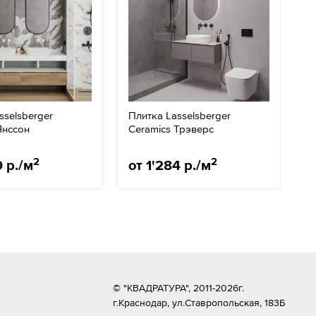
sselsberger
Плитка Lasselsberger
Янссон
Ceramics Трэверс
2
2
9 р./м
от 1'284 р./м
© "КВАДРАТУРА", 2011-2026г.
г.Краснодар,
ул.Ставропольская, 183Б