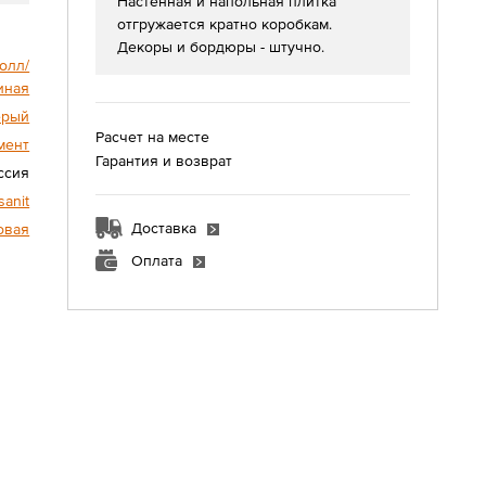
Настенная и напольная плитка
отгружается кратно коробкам.
Декоры и бордюры - штучно.
олл/
иная
ерый
Расчет на месте
мент
Гарантия и возврат
ссия
sanit
Доставка
овая
Оплата