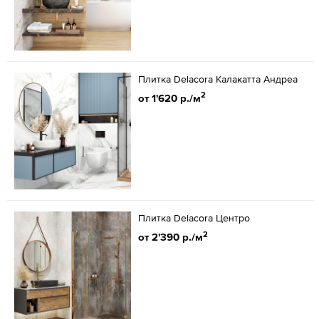
Плитка Delacora Калакатта Андреа
2
от 1'620 р./м
Плитка Delacora Центро
2
от 2'390 р./м