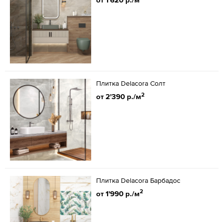
Плитка Delacora Солт
2
от 2'390 р./м
Плитка Delacora Барбадос
2
от 1'990 р./м