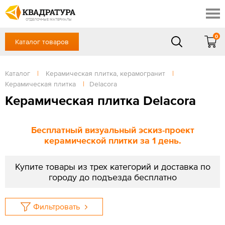
Краснодар
Профи
Контакты
ОТДЕЛОЧНЫЕ МАТЕРИАЛЫ
Доставка и оплата
0
Каталог товаров
+7 (861) 217-94-70
Выставочный зал
Акции
в будние дни — с 9.00 до 19.00,
Сб, Вс — выходной
Каталог
|
Керамическая плитка, керамогранит
|
Готовые решения
Керамическая плитка
|
Delacora
ЗАКАЗАТЬ ЗВОНОК
Отзывы
Керамическая плитка Delacora
Вход
/
Регистрация
Бесплатный визуальный эскиз-проект
керамической плитки за 1 день.
Купите товары из трех категорий и доставка по
городу до подъезда бесплатно
Фильтровать