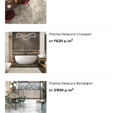
Плитка Delacora Стонкрит
2
от 1'620 р./м
Плитка Delacora Вотерфол
2
от 2'830 р./м