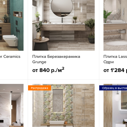
er Ceramics
Плитка Березакерамика
Плитка Lass
Grunge
Одри
2
от 840 р./м
от 1'284 
Распродажа
Образец в выста