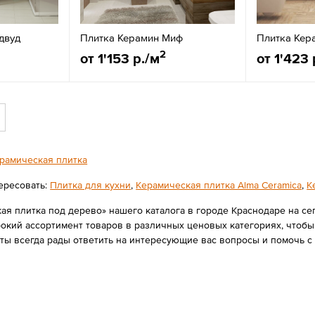
двуд
Плитка Керамин Миф
Плитка Кер
2
от 1'153 р./м
от 1'423 
рамическая плитка
ересовать:
Плитка для кухни
,
Керамическая плитка Alma Ceramica
,
К
ая плитка под дерево» нашего каталога в городе Краснодаре на с
ий ассортимент товаров в различных ценовых категориях, чтобы в
нты всегда рады ответить на интересующие вас вопросы и помочь 