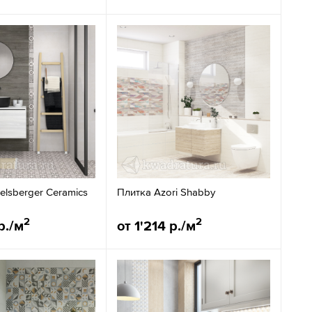
elsberger Ceramics
Плитка Azori Shabby
2
2
р./м
от 1'214 р./м