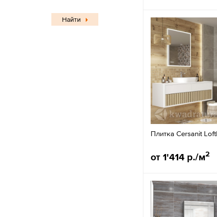
Найти
Плитка Cersanit Lof
2
от 1'414 р./м