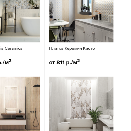
ia Ceramica
Плитка Керамин Киото
2
2
р./м
от 811 р./м