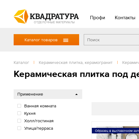
Профи
Контакты
ОТДЕЛОЧНЫЕ МАТЕРИАЛЫ
Каталог товаров
Каталог
|
Керамическая плитка, керамогранит
|
Керамич
Керамическая плитка под д
Применение
Ванная комната
Кухня
Холл/гостиная
Улица/терраса
Образец в выставочном зал