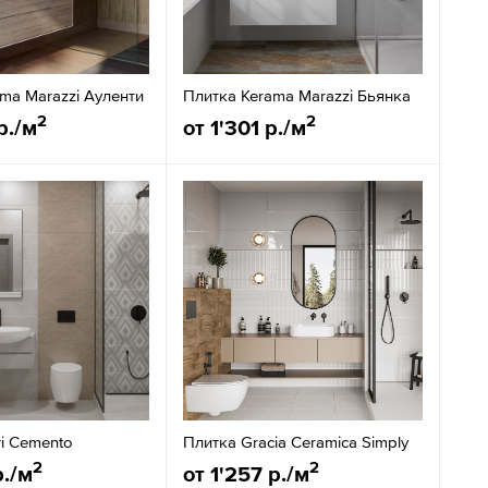
ma Marazzi Ауленти
Плитка Kerama Marazzi Бьянка
2
2
р./м
от 1'301 р./м
i Cemento
Плитка Gracia Ceramica Simply
2
2
р./м
от 1'257 р./м