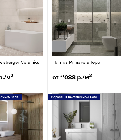
elsberger Ceramics
Плитка Primavera Геро
2
2
р./м
от 1'088 р./м
вочном зале
Образец в выставочном зале