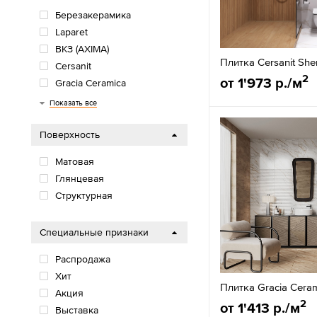
Березакерамика
Laparet
ВКЗ (AXIMA)
Плитка Cersanit Sh
Cersanit
2
от 1'973 р./м
Gracia Ceramica
Primavera
Artkera
AltaCera
Delacora
Alma Ceramica
New Trend
Unitile
LCM
Global Tile
Lasselsberger Ceramics
Azori
Kerama Marazzi
Керамин
Показать все
Поверхность
Матовая
Глянцевая
Структурная
Специальные признаки
Распродажа
Хит
Плитка Gracia Ceram
Акция
2
от 1'413 р./м
Выставка