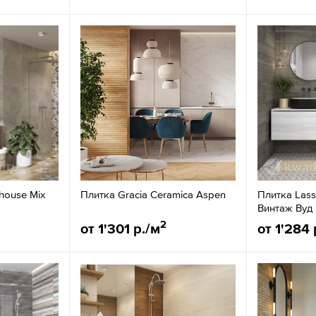
thouse Mix
Плитка Gracia Ceramica Aspen
Плитка Lass
Винтаж Вуд
2
от 1'301 р./м
от 1'284 