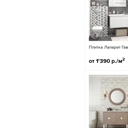
Плитка Лапарет Га
2
от 1'390 р./м