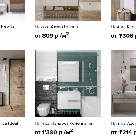
erbrooke
Плитка Axima Гавана
Плитка Kera
2
от 809 р./м
от 1'308 
ica Ideal
Плитка Лапарет Копенгаген
Плитка Azor
2
от 1'390 р./м
от 1'214 