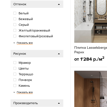
Оттенок
Белый
Бежевый
Серый
Желтый/оранжевый
Фиолетовый/розовый
Красный/бордо
Синий/голубой
Зелёный
Коричневый
Черный
Показать все
Плитка Lasselsberg
Рерих
Рисунок
2
от 1'284 р./м
Мрамор
Цветы
Терраццо
Пэчворк
Камень
Дерево
Однотонная
Бетон/Цемент
Полосы
Мозаика
Кирпич
Обои/Ткань
Орнамент
Показать все
Производитель