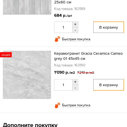
25x60 см
Код товара: 163189
684 р.
/шт
+
В корзину
-
Быстрая покупка
Керамогранит Gracia Ceramica Cameo
Акция
grey 01 45x45 см
Код товара: 163190
1'090 р.
1'210 р.
/м2
/м2
+
В корзину
-
Быстрая покупка
Дополните покупку