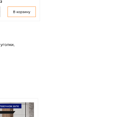
м2
В корзину
уголки,
тавочном зале