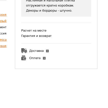
Настенная и напольная плитка
отгружается кратно коробкам.
Декоры и бордюры - штучно.
ухня
ерый
мент
Расчет на месте
ссия
Гарантия и возврат
amica
евая
Доставка
Оплата