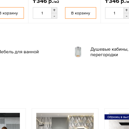
1'346 р.
1'346 р.
/м2
/
+
+
В корзину
В корзину
-
-
Душевые кабины, 
ебель для ванной
перегородки
Образец в выс