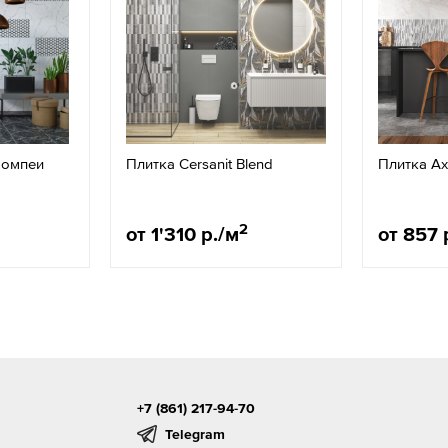
Помпеи
Плитка Cersanit Blend
Плитка A
2
от 1'310 р./м
от 857 
+7 (861) 217-94-70
Telegram