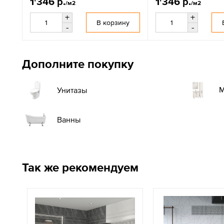
1'346 р.
1'346 р.
/м2
/м2
+
+
В корзину
-
-
Дополните покупку
М
Унитазы
Ванны
Так же рекомендуем