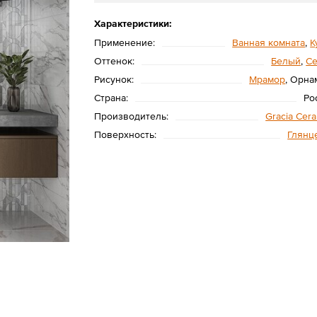
Характеристики:
Применение:
Ванная комната
,
К
Оттенок:
Белый
,
С
Рисунок:
Мрамор
, Орна
Страна:
Ро
Производитель:
Gracia Cer
Поверхность:
Глянц