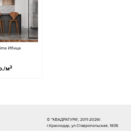
xima Ибица
2
р./м
© "КВАДРАТУРА", 2011-2026г.
г.Краснодар,
ул.Ставропольская, 183Б