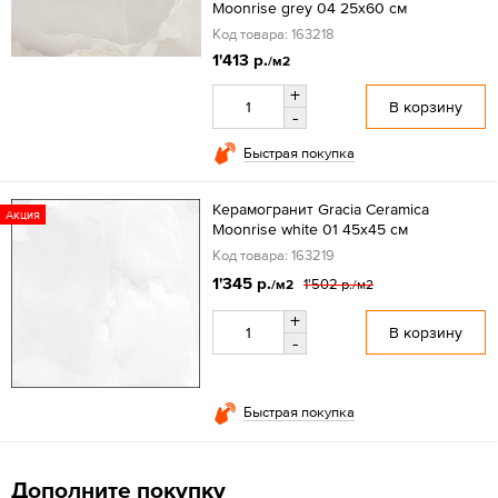
Moonrise grey 04 25x60 см
Код товара: 163218
1'413 р.
/м2
+
В корзину
-
Быстрая покупка
Керамогранит Gracia Ceramica
Акция
Moonrise white 01 45x45 см
Код товара: 163219
1'345 р.
1'502 р.
/м2
/м2
+
В корзину
-
Быстрая покупка
Дополните покупку