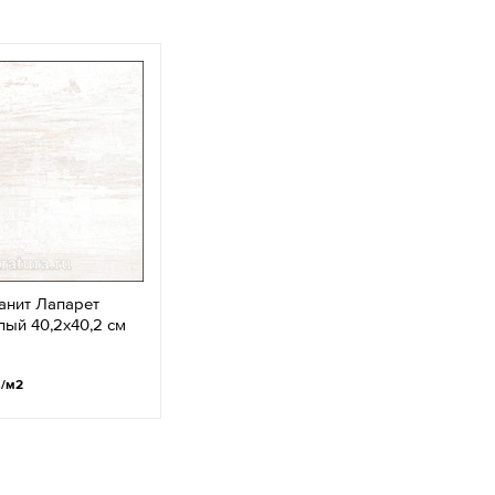
анит Лапарет
лый 40,2x40,2 см
.
/м2