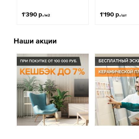
1'390 р.
1'190 р.
/м2
/шт
Наши акции