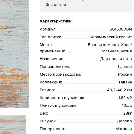
бесплатно
Характеристики:
Артикул:
SG163800N
Тип плитки:
Керамический гранит
Место
Ванная комната, Холл/
применения:
гостиная, Кухня
Назначение:
Для пола и стен
Производитель:
Laparet
Место производства:
Россия
Коллекция:
Гавана
Размер:
40,2x40,2 см
Количество в упаковке:
1.62 м2
Плиток в упаковке:
10шт.
Вес:
28кг
Рисунок:
Дерево
Поверхность:
Матовая