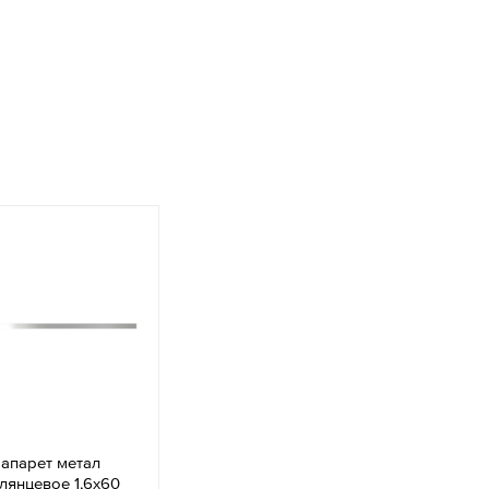
апарет метал
лянцевое 1,6x60