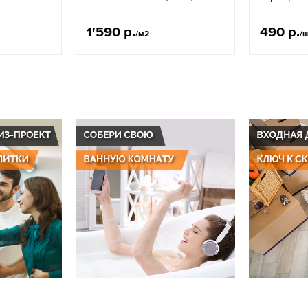
1'590 р.
490 р.
/м2
/