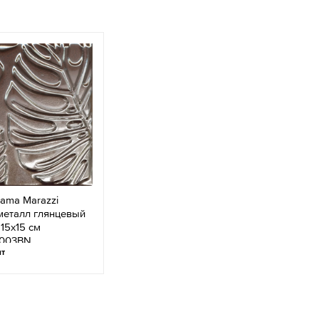
ama Marazzi
металл глянцевый
 15x15 см
003BN
шт