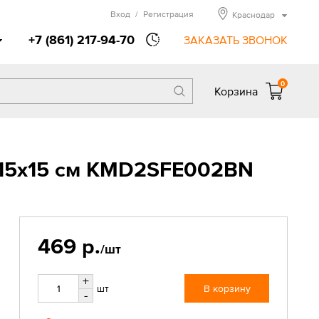
Вход
/
Регистрация
Краснодар
+7 (861) 217-94-70
ЗАКАЗАТЬ ЗВОНОК
0
Корзина
а 15x15 см KMD2SFE002BN
469 р.
/шт
+
шт
В корзину
-