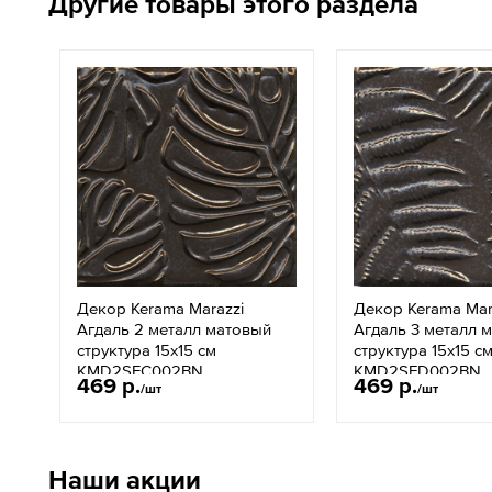
Другие товары этого раздела
Декор Kerama Marazzi
Декор Kerama Mar
Агдаль 2 металл матовый
Агдаль 3 металл 
структура 15x15 см
структура 15x15 с
KMD2SFC002BN
KMD2SFD002BN
469 р.
469 р.
/шт
/шт
Наши акции