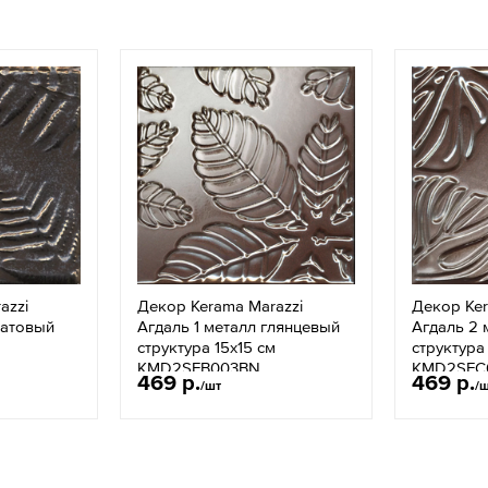
azzi
Декор Kerama Marazzi
Декор Ker
матовый
Агдаль 1 металл глянцевый
Агдаль 2 
м
структура 15x15 см
структура
KMD2SFB003BN
KMD2SFC
469 р.
469 р.
/шт
/