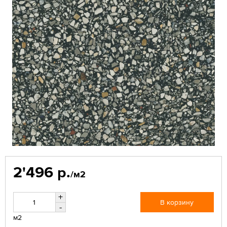
2'496 р.
/м2
+
В корзину
-
м2