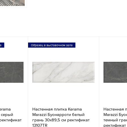
е
Образец в выставочном зале
erama
Настенная плитка Kerama
Настенная 
и серый
Marazzi Буонарроти белый
Marazzi Бу
ректификат
грань 30х89,5 см ректификат
темный гра
13107TR
ректификат