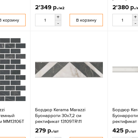
2'349 р.
2'380 р.
/м2
/
+
+
В корзину
В корзину
-
-
zi
Бордюр Kerama Marazzi
Бордюр Ker
темный
Буонарроти 30х7,2 см
Буонарроти
м MM13106T
ректификат 13109TR\11
ректификат
279 р.
425 р.
/шт
/шт