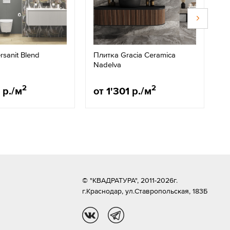
sanit Blend
Плитка Gracia Ceramica
П
Nadelva
2
2
 р./м
от 1'301 р./м
о
© "КВАДРАТУРА", 2011-2026г.
г.Краснодар,
ул.Ставропольская, 183Б
vk
tg