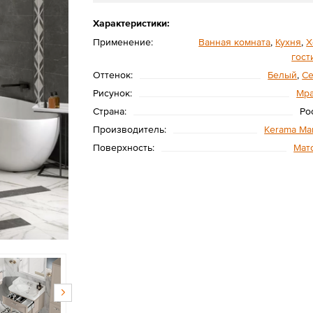
Характеристики:
Применение:
Ванная комната
,
Кухня
,
Х
гост
Оттенок:
Белый
,
С
Рисунок:
Мр
Страна:
Ро
Производитель:
Kerama Mar
Поверхность:
Мат