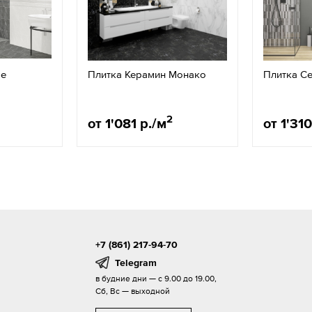
ge
Плитка Керамин Монако
Плитка Cer
2
от 1'081 р./м
от 1'310
+7 (861) 217-94-70
Telegram
в будние дни — с 9.00 до 19.00,
Сб, Вс — выходной