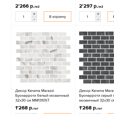
2'266 р.
2'297 р.
/м2
/м2
+
+
В корзину
-
-
Декор Kerama Marazzi
Декор Kerama Maraz
Буонарроти белый мозаичный
Буонарроти серый 
32х30 см MM13105T
мозаичный 32х30 с
1'268 р.
1'268 р.
/шт
/шт