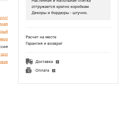
Настенная и напольная плитка
отгружается кратно коробкам.
Декоры и бордюры - штучно.
олл/
иная
ерый
Расчет на месте
амор
Гарантия и возврат
ссия
azzi
Доставка
овая
Оплата