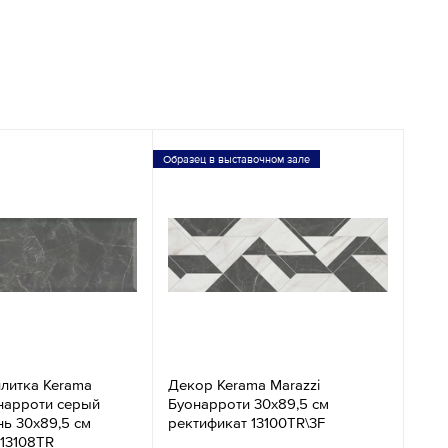
Образец в выставочном зале
плитка Kerama
Декор Kerama Marazzi
онарроти серый
Буонарроти 30х89,5 см
нь 30х89,5 см
ректификат 13100TR\3F
 13108TR