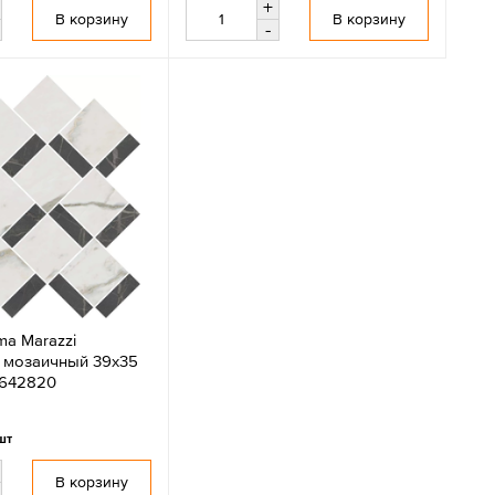
+
В корзину
В корзину
-
ma Marazzi
 мозаичный 39х35
G642820
шт
В корзину