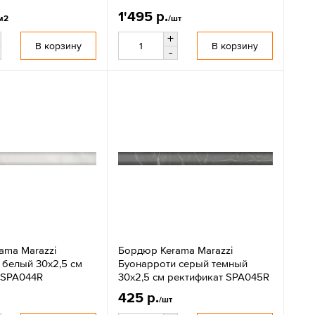
1'495 р.
м2
/шт
+
В корзину
В корзину
-
ama Marazzi
Бордюр Kerama Marazzi
 белый 30х2,5 см
Буонарроти серый темный
 SPA044R
30х2,5 см ректификат SPA045R
425 р.
/шт