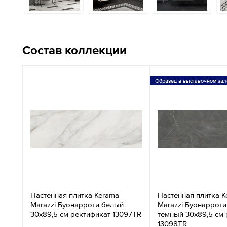
Состав коллекции
Образец в выставочном зал
Настенная плитка Kerama
Настенная плитка K
Marazzi Буонарроти белый
Marazzi Буонаррот
30х89,5 см ректификат 13097TR
темный 30х89,5 см 
13098TR