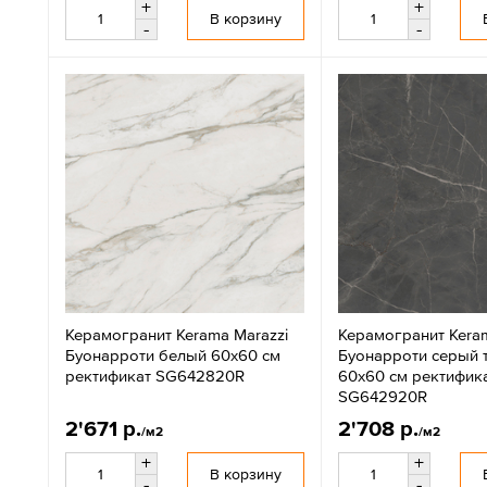
+
+
В корзину
-
-
Керамогранит Kerama Marazzi
Керамогранит Keram
Буонарроти белый 60x60 см
Буонарроти серый 
ректификат SG642820R
60x60 см ректифик
SG642920R
2'671 р.
2'708 р.
/м2
/м2
+
+
В корзину
-
-