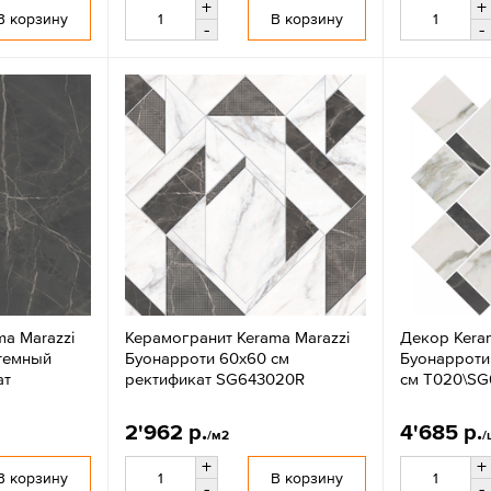
+
+
В корзину
В корзину
-
-
a Marazzi
Керамогранит Kerama Marazzi
Декор Kera
темный
Буонарроти 60x60 см
Буонарроти
ат
ректификат SG643020R
см T020\S
2'962 р.
4'685 р.
/м2
/
+
+
В корзину
В корзину
-
-