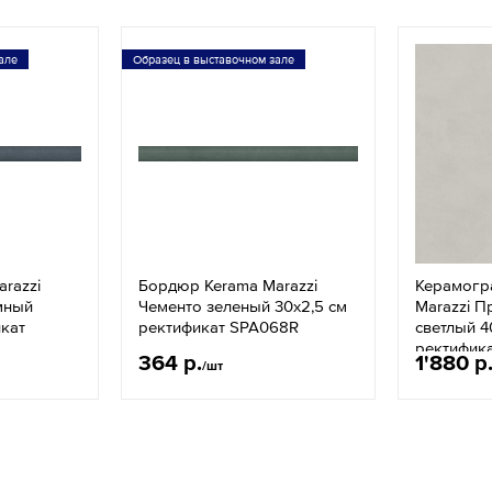
але
Образец в выставочном зале
razzi
Бордюр Kerama Marazzi
Керамогр
мный
Чементо зеленый 30х2,5 см
Marazzi П
икат
ректификат SPA068R
светлый 4
ректифик
364 р.
1'880 р
/шт