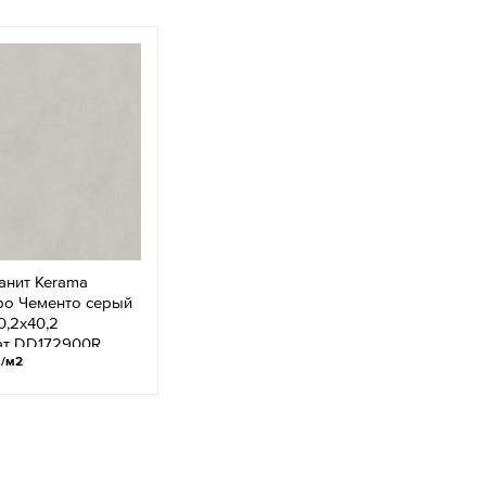
анит Kerama
ро Чементо серый
0,2х40,2
ат DD172900R
.
/м2