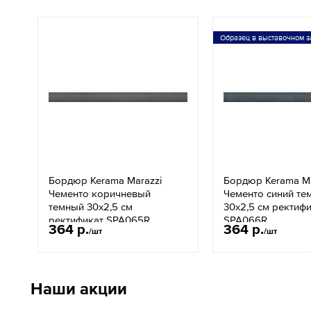
Образец в выставочном з
Бордюр Kerama Marazzi
Бордюр Kerama Ma
Чементо коричневый
Чементо синий те
темный 30х2,5 см
30х2,5 см ректиф
ректификат SPA065R
SPA066R
364 р.
364 р.
/шт
/шт
Наши акции