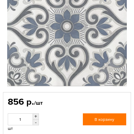
856 р.
/шт
+
В корзину
-
шт